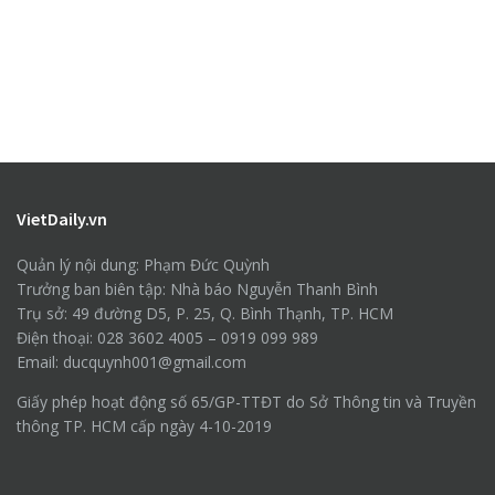
VietDaily.vn
Quản lý nội dung: Phạm Đức Quỳnh
Trưởng ban biên tập: Nhà báo Nguyễn Thanh Bình
Trụ sở: 49 đường D5, P. 25, Q. Bình Thạnh, TP. HCM
Điện thoại: 028 3602 4005 – 0919 099 989
Email: ducquynh001@gmail.com
Giấy phép hoạt động số 65/GP-TTĐT do Sở Thông tin và Truyền
thông TP. HCM cấp ngày 4-10-2019