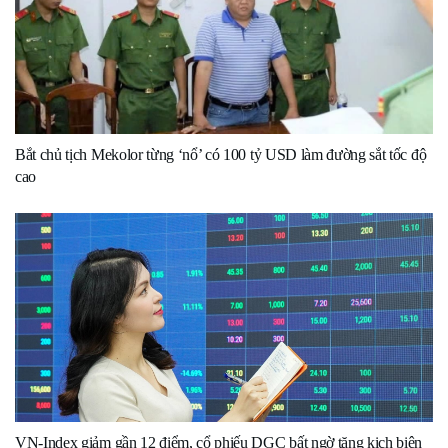
Bắt chủ tịch Mekolor từng ‘nổ’ có 100 tỷ USD làm đường sắt tốc độ
cao
VN-Index giảm gần 12 điểm, cổ phiếu DGC bất ngờ tăng kịch biên