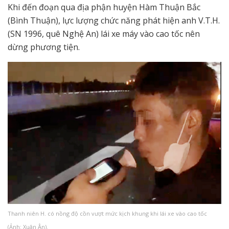
Khi đến đoạn qua địa phận huyện Hàm Thuận Bắc
(Bình Thuận), lực lượng chức năng phát hiện anh V.T.H.
(SN 1996, quê Nghệ An) lái xe máy vào cao tốc nên
dừng phương tiện.
Thanh niên H. có nồng độ cồn vượt mức kịch khung khi lái xe vào cao tốc
(Ảnh: Xuân Ân).