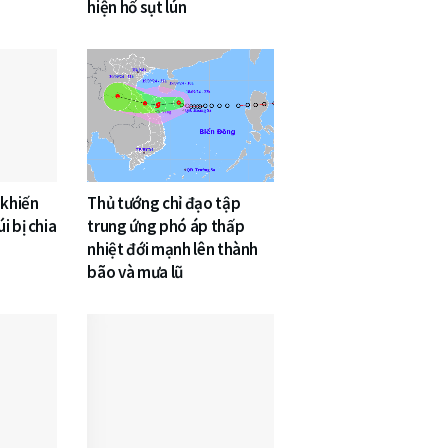
hiện hố sụt lún
 khiến
Thủ tướng chỉ đạo tập
i bị chia
trung ứng phó áp thấp
nhiệt đới mạnh lên thành
bão và mưa lũ