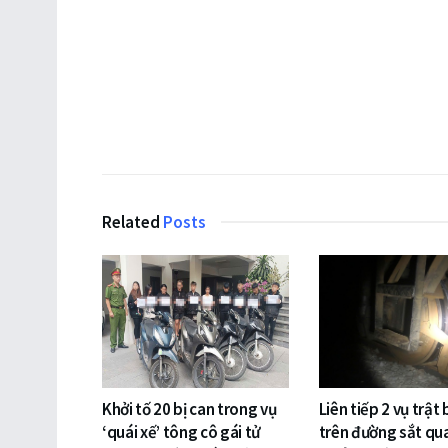
Related
Posts
Khởi tố 20 bị can trong vụ
Liên tiếp 2 vụ trật
‘quái xế’ tông cô gái tử
trên đường sắt qu