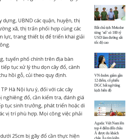
y dựng, UBND các quận, huyện, thị
ờng xã, thị trấn phối hợp cùng các
Bắt chủ tịch Mekolor
từng ‘nổ’ có 100 tỷ
lực, trang thiết bị để triển khai giải
USD làm đường sắt
tốc độ cao
hông.
g, tuyến phố chính trên địa bàn
iếp tục xử lý thu dọn cây đổ, cành
thu hồi gỗ, củi theo quy định.
VN-Index giảm gần
12 điểm, cổ phiếu
DGC bất ngờ tăng
P Hà Nội lưu ý, đối với các cây
kịch biên độ
bị nghiêng đổ, cần kiểm tra, đánh giá
p tục sinh trưởng, phát triển hoặc di
c vị trí phù hợp. Mọi công việc phải
Agoda: Việt Nam lên
top 4 điểm đến châu
Á được du khách
 dưới 25cm bị gãy đổ cần thực hiện
châu Âu tìm kiếm