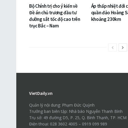
Bộ Chính trị cho ý kiến về
Áp thấp nhiệt đới 
Đề án chủ trương đầu tư
quần đảo Hoàng S
đường sắt tốc độ cao trên
khoảng 230km
trục Bắc – Nam
VietDaily.vn
Quản lý nội dung: Phạm Đức Quỳnh
Trưởng ban biên tập: Nhà báo Nguyễn Thanh Bình
Trụ sở: 49 đường D5, P. 25, Q. Bình Thạnh, TP. HCM
Điện thoại: 028 3602 4005 – 0919 099 989