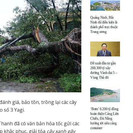
Quảng Ninh, Bắc
Ninh đủ điều kiện là
thành phố trực thuộc
Trung ương
Đề xuất đầu tư gần
288.300 tỷ xây
đường Vành đai 5 –
Vùng Thủ đô
ánh giá, bảo tồn, trồng lại các cây
o số 3 Yagi.
‘Bơm’ 6.200 tỷ đồng
hoàn thiện Cảng Liên
Chiểu, Đà Nẵng
hanh đã có văn bản hỏa tốc gửi các
hướng tới siêu cảng
container
áp khắc phục, giải tỏa
cây xanh gãy