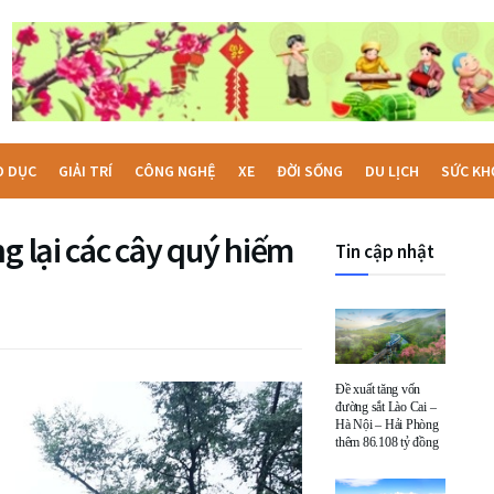
O DỤC
GIẢI TRÍ
CÔNG NGHỆ
XE
ĐỜI SỐNG
DU LỊCH
SỨC KH
g lại các cây quý hiếm
Tin cập nhật
Đề xuất tăng vốn
đường sắt Lào Cai –
Hà Nội – Hải Phòng
thêm 86.108 tỷ đồng