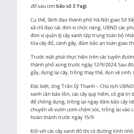
đổ
sau cơn
bão số 3 Yagi
.
Cụ thể, lãnh đạo thành phố Hà Nội giao Sở Xâ
xã chỉ đạo các đơn vị chức năng, UBND các phư
đơn vị quản lý cây xanh tập trung toàn bộ nhân 
tỏa cây đổ, cành gãy, đảm bảo an toàn giao t
Trước mắt phải thực hiện trên các tuyến đườn
thành phố xong trước ngày 12/9/2024. Sau đó t
gẫy, dựng lại cây, trồng thay thế, dọn vệ sinh, 
Đặc biệt, ông Trần Sỹ Thanh – Chủ tịch UBND T
xanh cần bảo tồn, các cây quý hiếm, có giá trị 
để chống dựng, trồng lại ngay đảm bảo cây tiế
chuyển về vườn ươm chăm sóc, trồng lại vào cá
hoàn thành trước ngày 15/9.
Đối với các cây xanh đô thị có đường kính nhỏ