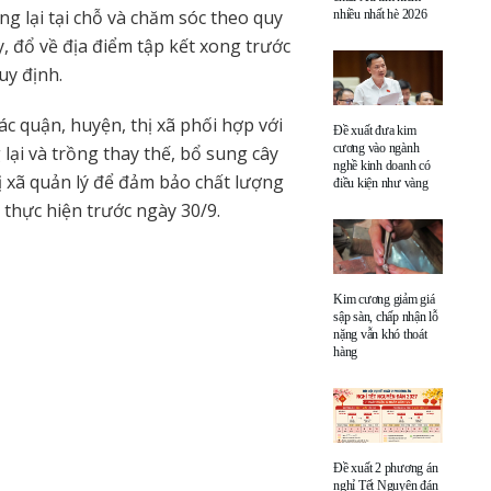
ng lại tại chỗ và chăm sóc theo quy
nhiều nhất hè 2026
y, đổ về địa điểm tập kết xong trước
uy định.
 quận, huyện, thị xã phối hợp với
Đề xuất đưa kim
cương vào ngành
 lại và trồng thay thế, bổ sung cây
nghề kinh doanh có
ị xã quản lý để đảm bảo chất lượng
điều kiện như vàng
c thực hiện trước ngày 30/9.
Kim cương giảm giá
sập sàn, chấp nhận lỗ
nặng vẫn khó thoát
hàng
Đề xuất 2 phương án
nghỉ Tết Nguyên đán