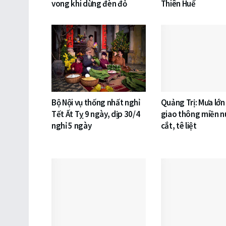
vong khi dừng đèn đỏ
Thiên Huế
Bộ Nội vụ thống nhất nghỉ
Quảng Trị: Mưa lớn
Tết Ất Tỵ 9 ngày, dịp 30/4
giao thông miền nú
nghỉ 5 ngày
cắt, tê liệt