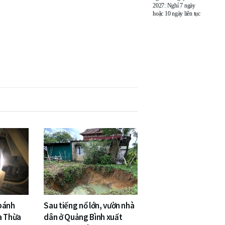
2027: Nghỉ 7 ngày
hoặc 10 ngày liên tục
 bánh
Sau tiếng nổ lớn, vườn nhà
a Thừa
dân ở Quảng Bình xuất