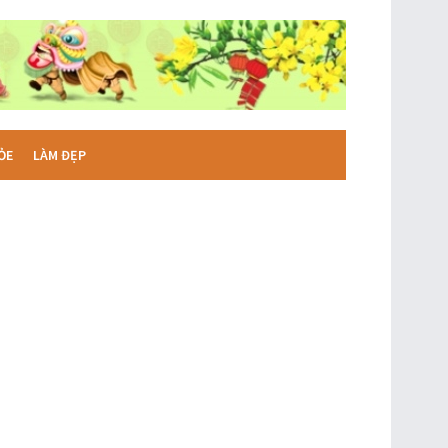
ỎE
LÀM ĐẸP