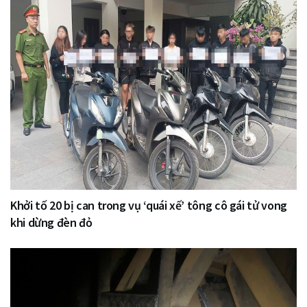
Khởi tố 20 bị can trong vụ ‘quái xế’ tông cô gái tử vong
khi dừng đèn đỏ