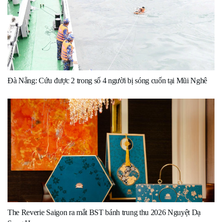
Đà Nẵng: Cứu được 2 trong số 4 người bị sóng cuốn tại Mũi Nghê
The Reverie Saigon ra mắt BST bánh trung thu 2026 Nguyệt Dạ