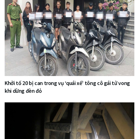
Khởi tố 20 bị can trong vụ ‘quái xế’ tông cô gái tử vong
khi dừng đèn đỏ