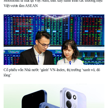
Moonfolks ra mắt tại Việt Nam, thúc đẩy hành trình các thương hiệu
Việt vươn tầm ASEAN
Cổ phiếu vốn Nhà nước ‘gánh’ VN-Index, thị trường ‘xanh vỏ, đỏ
lòng’