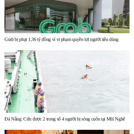
Grab bị phạt 1,36 tỷ đồng vì vi phạm quyền lợi người tiêu dùng
Đà Nẵng: Cứu được 2 trong số 4 người bị sóng cuốn tại Mũi Nghê