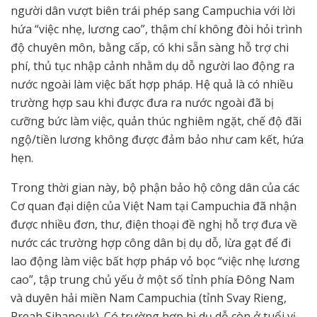
người dân vượt biên trái phép sang Campuchia với lời
hứa “việc nhẹ, lương cao”, thậm chí không đòi hỏi trình
độ chuyên môn, bằng cấp, có khi sẵn sàng hỗ trợ chi
phí, thủ tục nhập cảnh nhằm dụ dỗ người lao động ra
nước ngoài làm việc bất hợp pháp. Hệ quả là có nhiều
trường hợp sau khi được đưa ra nước ngoài đã bị
cưỡng bức làm việc, quản thúc nghiêm ngặt, chế độ đãi
ngộ/tiền lương không được đảm bảo như cam kết, hứa
hẹn.
Trong thời gian này, bộ phận bảo hộ công dân của các
Cơ quan đại diện của Việt Nam tại Campuchia đã nhận
được nhiều đơn, thư, điện thoại đề nghị hỗ trợ đưa về
nước các trường hợp công dân bị dụ dỗ, lừa gạt để đi
lao động làm việc bất hợp pháp vỏ bọc “việc nhẹ lương
cao”, tập trung chủ yếu ở một số tỉnh phía Đông Nam
và duyên hải miền Nam Campuchia (tỉnh Svay Rieng,
Preah Sihanouk). Có trường hợp bị dụ dỗ còn ở tuổi vị