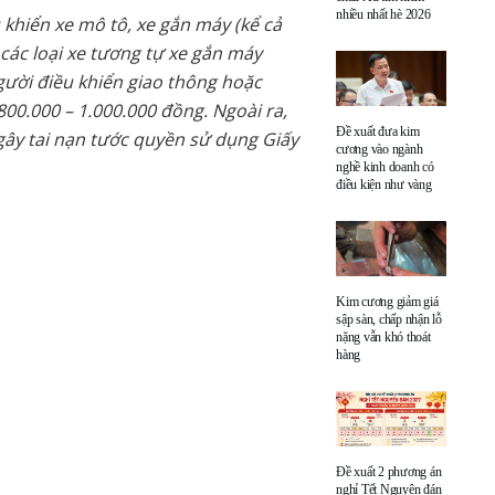
nhiều nhất hè 2026
 khiển xe mô tô, xe gắn máy (kể cả
 các loại xe tương tự xe gắn máy
ười điều khiển giao thông hoặc
800.000 – 1.000.000 đồng. Ngoài ra,
Đề xuất đưa kim
u gây tai nạn tước quyền sử dụng Giấy
cương vào ngành
nghề kinh doanh có
điều kiện như vàng
Kim cương giảm giá
sập sàn, chấp nhận lỗ
nặng vẫn khó thoát
hàng
Đề xuất 2 phương án
nghỉ Tết Nguyên đán