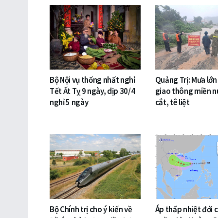
Bộ Nội vụ thống nhất nghỉ
Quảng Trị: Mưa lớn
Tết Ất Tỵ 9 ngày, dịp 30/4
giao thông miền nú
nghỉ 5 ngày
cắt, tê liệt
Bộ Chính trị cho ý kiến về
Áp thấp nhiệt đới 