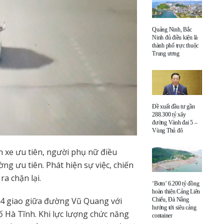
Quảng Ninh, Bắc
Ninh đủ điều kiện là
thành phố trực thuộc
Trung ương
Đề xuất đầu tư gần
288.300 tỷ xây
đường Vành đai 5 –
Vùng Thủ đô
 xe ưu tiên, người phụ nữ điều
ờng ưu tiên. Phát hiện sự việc, chiến
a chặn lại.
‘Bơm’ 6.200 tỷ đồng
hoàn thiện Cảng Liên
gã 4 giao giữa đường Vũ Quang với
Chiểu, Đà Nẵng
hướng tới siêu cảng
 Hà Tĩnh. Khi lực lượng chức năng
container