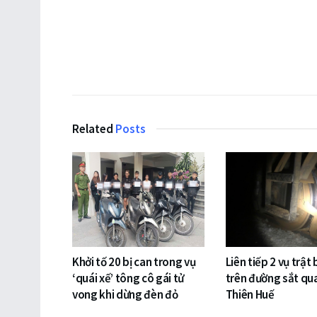
Related
Posts
Khởi tố 20 bị can trong vụ
Liên tiếp 2 vụ trật
‘quái xế’ tông cô gái tử
trên đường sắt qu
vong khi dừng đèn đỏ
Thiên Huế