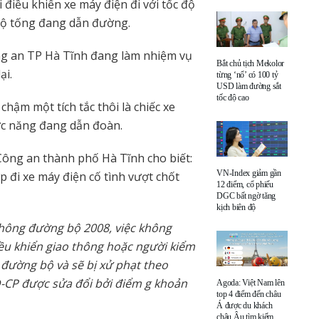
điều khiển xe máy điện đi với tốc độ
hộ tống đang dẫn đường.
ông an TP Hà Tĩnh đang làm nhiệm vụ
Bắt chủ tịch Mekolor
ại.
từng ‘nổ’ có 100 tỷ
USD làm đường sắt
tốc độ cao
hậm một tích tắc thôi là chiếc xe
hức năng đang dẫn đoàn.
Công an thành phố Hà Tĩnh cho biết:
VN-Index giảm gần
p đi xe máy điện cố tình vượt chốt
12 điểm, cổ phiếu
DGC bất ngờ tăng
kịch biên độ
thông đường bộ 2008, việc không
ều khiển giao thông hoặc người kiểm
 đường bộ và sẽ bị xử phạt theo
-CP được sửa đổi bởi điểm g khoản
Agoda: Việt Nam lên
top 4 điểm đến châu
Á được du khách
châu Âu tìm kiếm