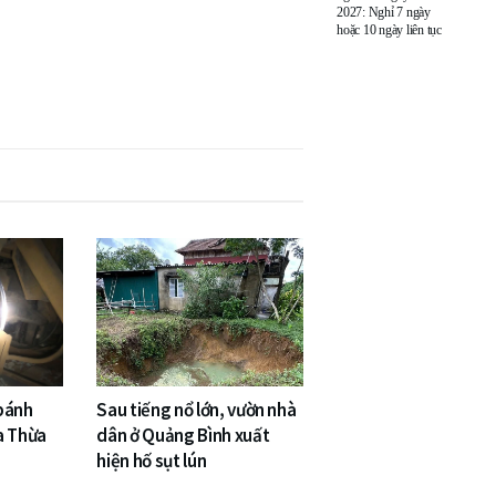
2027: Nghỉ 7 ngày
hoặc 10 ngày liên tục
 bánh
Sau tiếng nổ lớn, vườn nhà
a Thừa
dân ở Quảng Bình xuất
hiện hố sụt lún