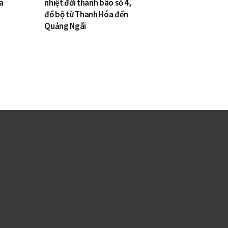
a
nhiệt đới thành bão số 4,
đổ bộ từ Thanh Hóa đến
Quảng Ngãi