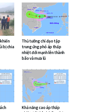
 khiến
Thủ tướng chỉ đạo tập
i bị chia
trung ứng phó áp thấp
nhiệt đới mạnh lên thành
bão và mưa lũ
cách
Khả năng cao áp thấp