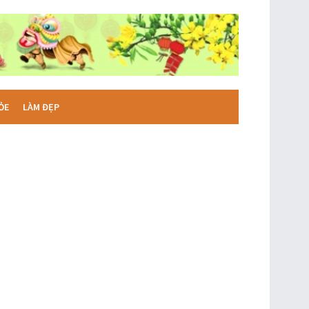
ỎE
LÀM ĐẸP