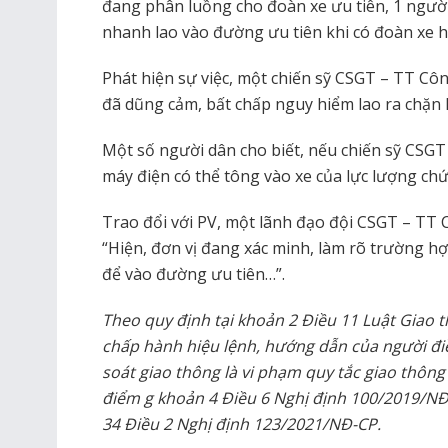
đang phân luồng cho đoàn xe ưu tiên, 1 người 
nhanh lao vào đường ưu tiên khi có đoàn xe 
Phát hiện sự việc, một chiến sỹ CSGT – TT C
đã dũng cảm, bất chấp nguy hiểm lao ra chặn l
Một số người dân cho biết, nếu chiến sỹ CSGT c
máy điện có thể tông vào xe của lực lượng c
Trao đổi với PV, một lãnh đạo đội CSGT – TT 
“Hiện, đơn vị đang xác minh, làm rõ trường hợ
để vào đường ưu tiên…”.
Theo quy định tại khoản 2 Điều 11 Luật Giao 
chấp hành hiệu lệnh, hướng dẫn của người đi
soát giao thông là vi phạm quy tắc giao thông
điểm g khoản 4 Điều 6 Nghị định 100/2019/NĐ
34 Điều 2 Nghị định 123/2021/NĐ-CP.