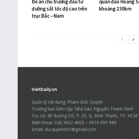
Đề án chủ trương đầu tư
quần đảo Hoàng S
đường sắt tốc độ cao trên
khoảng 230km
trục Bắc – Nam
VietDaily.vn
Quản lý nội dung: Phạm Đức Quỳnh
Trưởng ban biên tập: Nhà báo Nguyễn Thanh Bình
Trụ sở: 49 đường D5, P. 25, Q. Bình Thạnh, TP. HCM
Điện thoại: 028 3602 4005 – 0919 099 989
Email: ducquynh001@gmail.com