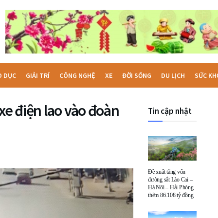
O DỤC
GIẢI TRÍ
CÔNG NGHỆ
XE
ĐỜI SỐNG
DU LỊCH
SỨC KH
xe điện lao vào đoàn
Tin cập nhật
Đề xuất tăng vốn
đường sắt Lào Cai –
Hà Nội – Hải Phòng
thêm 86.108 tỷ đồng