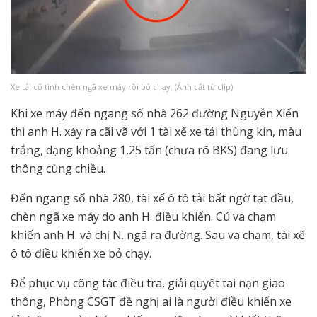
Xe tải cố tình chèn ngã xe máy rồi bỏ chạy. (Ảnh cắt từ clip)
Khi xe máy đến ngang số nhà 262 đường Nguyễn Xiển
thì anh H. xảy ra cãi vã với 1 tài xế xe tải thùng kín, màu
trắng, dạng khoảng 1,25 tấn (chưa rõ BKS) đang lưu
thông cùng chiều.
Đến ngang số nhà 280, tài xế ô tô tải bất ngờ tạt đầu,
chèn ngã xe máy do anh H. điều khiển. Cú va chạm
khiến anh H. và chị N. ngã ra đường. Sau va chạm, tài xế
ô tô điều khiển xe bỏ chạy.
Để phục vụ công tác điều tra, giải quyết tai nạn giao
thông, Phòng CSGT đề nghị ai là người điều khiển xe