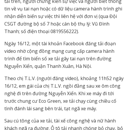
tải trên, người chứng kiến sự việc và người biết thông
tin về vụ tai nạn hoặc có dữ liệu camera hành trình ghi
nhận diễn biến sự việc thì liên hệ với đơn vị (qua Đội
CSGT đường bộ số 7 hoặc cán bộ thụ lý: Vũ Đình
Thanh; số điện thoại 0819556222).
Ngày 16/12, một tài khoản Facebook đăng tải đoạn
video nhờ cộng đồng mạng cung cấp camera hành
trình để tìm biển số xe tải gây tai nạn trên đường
Nguyễn Xiển, quận Thanh Xuân, Hà Nội.
Theo chị T.L.V. (người đăng video), khoảng 11h52 ngày
16/12, em gái của chị T.L.V. ngồi đằng sau xe ôm công
nghệ đi trên đường Nguyễn Xiển. Khi xe máy đi tới
trước chung cư Eco Green, xe tải chạy cùng chiều cố
tình đánh lái sang bên trái, tạt ngã xe máy.
Sau cú tông của xe tải, tài xế công nghệ và nữ hành
khách ngã ra đường. Ô tô tải nhanh chóng bỏ chạy, bỏ