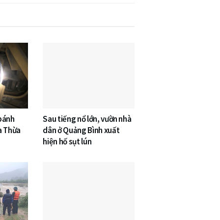
 bánh
Sau tiếng nổ lớn, vườn nhà
a Thừa
dân ở Quảng Bình xuất
hiện hố sụt lún