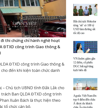
Bắt chủ tịch Mekolor
từng ‘nổ’ có 100 tỷ
USD làm đường sắt
tốc độ cao
 đi thi chứng chỉ hành nghề hoạt
A ĐTXD công trình Giao thông &
8
VN-Index giảm gần
12 điểm, cổ phiếu
QLDA ĐTXD công trình Giao thông &
DGC bất ngờ tăng
cho đến khi kiện toàn chức danh
kịch biên độ
ị – Chủ tịch UBND tỉnh Đắk Lắk cho
hụ trách Ban QLDA ĐTXD công trình
Agoda: Việt Nam lên
Phan Xuân Bách là thực hiện theo
top 4 điểm đến châu
Á được du khách
c tổ chức cán bộ.
châu Âu tìm kiếm