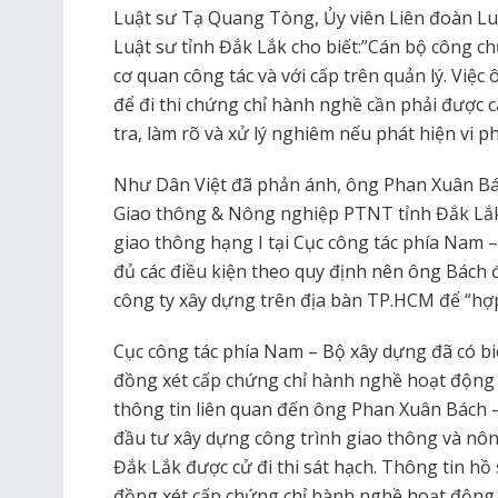
Luật sư Tạ Quang Tòng, Ủy viên Liên đoàn L
Luật sư tỉnh Đắk Lắk cho biết:”Cán bộ công ch
cơ quan công tác và với cấp trên quản lý. Việc
để đi thi chứng chỉ hành nghề cần phải được 
tra, làm rõ và xử lý nghiêm nếu phát hiện vi p
Như Dân Việt đã phản ánh, ông Phan Xuân B
Giao thông & Nông nghiệp PTNT tỉnh Đắk Lắk c
giao thông hạng I tại Cục công tác phía Nam 
đủ các điều kiện theo quy định nên ông Bách đ
công ty xây dựng trên địa bàn TP.HCM để “hợp
Cục công tác phía Nam – Bộ xây dựng đã có biê
đồng xét cấp chứng chỉ hành nghề hoạt động 
thông tin liên quan đến ông Phan Xuân Bách 
đầu tư xây dựng công trình giao thông và nôn
Đắk Lắk được cử đi thi sát hạch. Thông tin hồ
đồng xét cấp chứng chỉ hành nghề hoạt động 