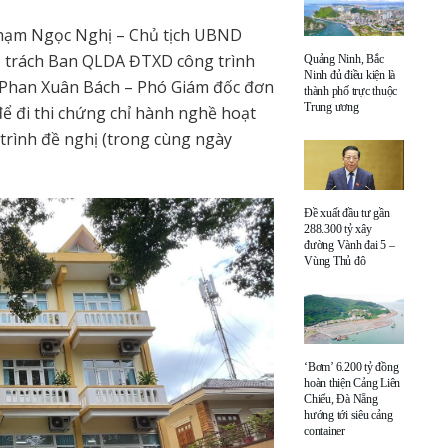
Phạm Ngọc Nghị – Chủ tịch UBND
hụ trách Ban QLDA ĐTXD công trình
Quảng Ninh, Bắc
Ninh đủ điều kiện là
 Phan Xuân Bách – Phó Giám đốc đơn
thành phố trực thuộc
Trung ương
 để đi thi chứng chỉ hành nghề hoạt
trình đề nghị (trong cùng ngày
Đề xuất đầu tư gần
288.300 tỷ xây
đường Vành đai 5 –
Vùng Thủ đô
‘Bơm’ 6.200 tỷ đồng
hoàn thiện Cảng Liên
Chiểu, Đà Nẵng
hướng tới siêu cảng
container