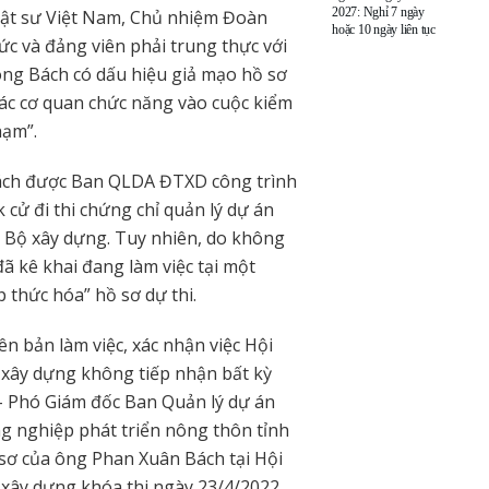
2027: Nghỉ 7 ngày
uật sư Việt Nam, Chủ nhiệm Đoàn
hoặc 10 ngày liên tục
ức và đảng viên phải trung thực với
 ông Bách có dấu hiệu giả mạo hồ sơ
các cơ quan chức năng vào cuộc kiểm
hạm”.
ách được Ban QLDA ĐTXD công trình
ử đi thi chứng chỉ quản lý dự án
– Bộ xây dựng. Tuy nhiên, do không
ã kê khai đang làm việc tại một
 thức hóa” hồ sơ dự thi.
n bản làm việc, xác nhận việc Hội
xây dựng không tiếp nhận bất kỳ
– Phó Giám đốc Ban Quản lý dự án
g nghiệp phát triển nông thôn tỉnh
 sơ của ông Phan Xuân Bách tại Hội
xây dựng khóa thi ngày 23/4/2022