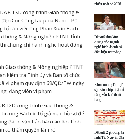
nhiều nhất hè 2026
LDA ĐTXD công trình Giao thông &
 đến Cục Công tác phía Nam – Bộ
g tố cáo việc ông Phan Xuân Bách –
o thông & Nông nghiệp PTNT tỉnh
Đề xuất đưa kim
cương vào ngành
đi thi chứng chỉ hành nghề hoạt động
nghề kinh doanh có
điều kiện như vàng
nh Giao thông & Nông nghiệp PTNT
an kiểm tra Tỉnh ủy và Ban tổ chức
 đã vi phạm quy định 69/QĐ/TW ngày
Kim cương giảm giá
sập sàn, chấp nhận lỗ
ảng, đảng viên vi phạm.
nặng vẫn khó thoát
hàng
ĐTXD công trình Giao thông &
tin ông Bách bị tố giả mạo hồ sơ để
ũng đã có văn bản báo cáo lên Tỉnh
an có thẩm quyền làm rõ.
Đề xuất 2 phương án
nghỉ Tết Nguyên đán