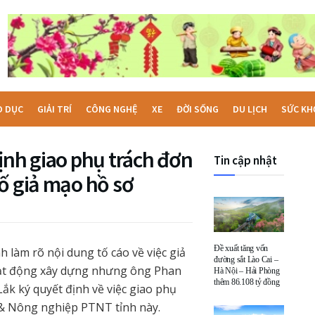
O DỤC
GIẢI TRÍ
CÔNG NGHỆ
XE
ĐỜI SỐNG
DU LỊCH
SỨC KH
ịnh giao phụ trách đơn
Tin cập nhật
ố giả mạo hồ sơ
Đề xuất tăng vốn
 làm rõ nội dung tố cáo về việc giả
đường sắt Lào Cai –
hoạt động xây dựng nhưng ông Phan
Hà Nội – Hải Phòng
thêm 86.108 tỷ đồng
k ký quyết định về việc giao phụ
& Nông nghiệp PTNT tỉnh này.