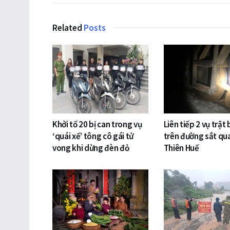
Related
Posts
Khởi tố 20 bị can trong vụ
Liên tiếp 2 vụ trật
‘quái xế’ tông cô gái tử
trên đường sắt qu
vong khi dừng đèn đỏ
Thiên Huế