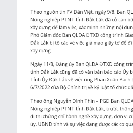
Theo nguồn tin PV Dân Việt, ngày 9/8, Ban Q
Nông nghiệp PTNT tỉnh Đắk Lắk đã cử cán bộ
xây dựng để làm việc, xác minh những nội dun
Phó Giám đốc Ban QLDA ĐTXD công trình Gia
Đắk Lắk bị tố cáo về việc giả mạo giấy tờ để 
xây dựng.
Ngày 11/8, Đảng ủy Ban QLDA ĐTXD công trì
tỉnh Đắk Lắk cũng đã có văn bản báo cáo Ủy b
Tỉnh Ủy Đắk Lắk về việc ông Phan Xuân Bách
6/7/2022 của Bộ Chính trị về kỷ luật tổ chức đ
Theo ông Nguyễn Đình Thìn – PGĐ Ban QLDA 
Nông nghiệp PTNT tỉnh Đắk Lắk, trước thông 
đi thi chứng chỉ hành nghề xây dựng, đơn vị c
ủy, UBND tỉnh và sự việc đang được các cơ qu