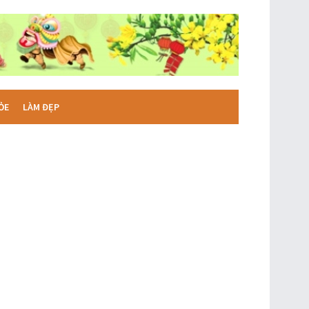
ỎE
LÀM ĐẸP