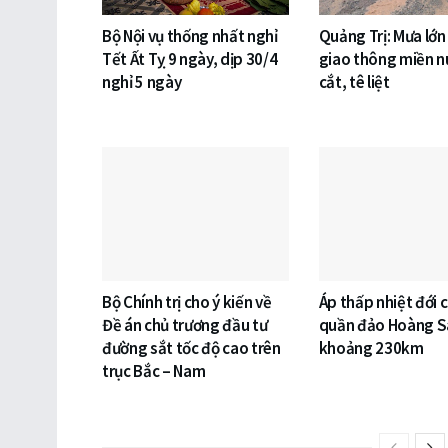
Bộ Nội vụ thống nhất nghỉ
Quảng Trị: Mưa lớn
Tết Ất Tỵ 9 ngày, dịp 30/4
giao thông miền nú
nghỉ 5 ngày
cắt, tê liệt
Bộ Chính trị cho ý kiến về
Áp thấp nhiệt đới 
Đề án chủ trương đầu tư
quần đảo Hoàng S
đường sắt tốc độ cao trên
khoảng 230km
trục Bắc – Nam