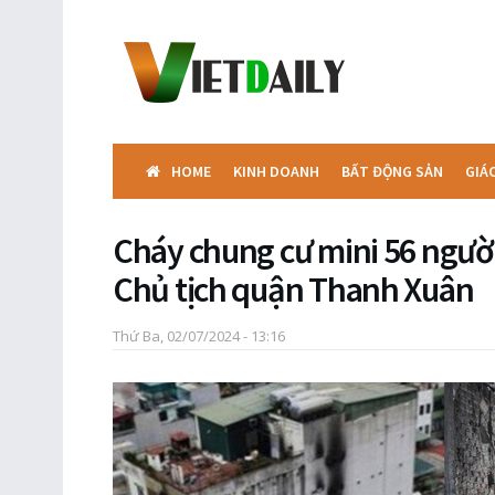
HOME
KINH DOANH
BẤT ĐỘNG SẢN
GIÁ
Cháy chung cư mini 56 người
Chủ tịch quận Thanh Xuân
Thứ Ba, 02/07/2024 - 13:16