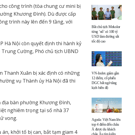
cho công trình (tòa chung cư mini bị
hường Khương Đình). Dù được cấp
ng trình này lên đến 9 tầng, với
Bắt chủ tịch Mekolor
từng ‘nổ’ có 100 tỷ
USD làm đường sắt
tốc độ cao
P Hà Nội còn quyết định thi hành kỷ
 Lê Trung Cường, Phó chủ tịch UBND
n Thanh Xuân bị xác định có những
VN-Index giảm gần
12 điểm, cổ phiếu
Thường vụ Thành ủy Hà Nội đã thi
DGC bất ngờ tăng
kịch biên độ
ên địa bàn phường Khương Đình,
iệt nghiêm trọng tại số nhà 37
tử vong.
Agoda: Việt Nam lên
top 4 điểm đến châu
Á được du khách
 án, khởi tố bị can, bắt tạm giam 4
châu Âu tìm kiếm