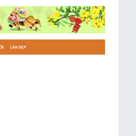
ỎE
LÀM ĐẸP