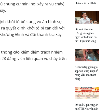
ủ chung cư mini nơi xảy ra vụ cháy)
nhiều nhất hè 2026
háy.
định khởi tố bổ sung vụ án hình sự
a quyết định khởi tố bị can đối với
Đề xuất đưa kim
cương vào ngành
 Khương Đình và đội thanh tra xây
nghề kinh doanh có
điều kiện như vàng
 thông cáo kiểm điểm trách nhiệm
à 28 đảng viên liên quan vụ cháy trên.
Kim cương giảm giá
sập sàn, chấp nhận lỗ
nặng vẫn khó thoát
hàng
Đề xuất 2 phương án
nghỉ Tết Nguyên đán