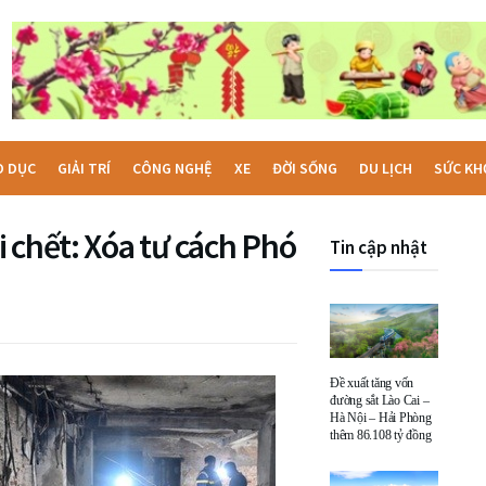
O DỤC
GIẢI TRÍ
CÔNG NGHỆ
XE
ĐỜI SỐNG
DU LỊCH
SỨC KH
 chết: Xóa tư cách Phó
Tin cập nhật
Đề xuất tăng vốn
đường sắt Lào Cai –
Hà Nội – Hải Phòng
thêm 86.108 tỷ đồng