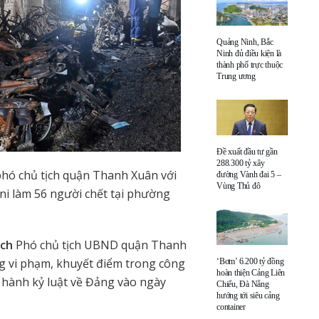
Quảng Ninh, Bắc
Ninh đủ điều kiện là
thành phố trực thuộc
Trung ương
Đề xuất đầu tư gần
288.300 tỷ xây
hó chủ tịch quận Thanh Xuân với
đường Vành đai 5 –
Vùng Thủ đô
i làm 56 người chết tại phường
ách
Phó chủ tịch UBND quận Thanh
g vi phạm, khuyết điểm trong công
‘Bơm’ 6.200 tỷ đồng
hoàn thiện Cảng Liên
 hành kỷ luật về Đảng vào ngày
Chiểu, Đà Nẵng
hướng tới siêu cảng
container