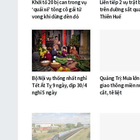
Khởi tố 20 bị can trong vụ
Liên tiếp 2 vụ trật
‘quái xế’ tông cô gái tử
trên đường sắt qu
vong khi dừng đèn đỏ
Thiên Huế
Bộ Nội vụ thống nhất nghỉ
Quảng Trị: Mưa lớn
Tết Ất Tỵ 9 ngày, dịp 30/4
giao thông miền nú
nghỉ 5 ngày
cắt, tê liệt