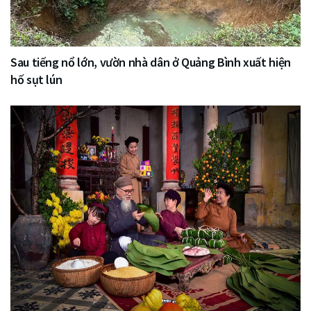
Sau tiếng nổ lớn, vườn nhà dân ở Quảng Bình xuất hiện
hố sụt lún