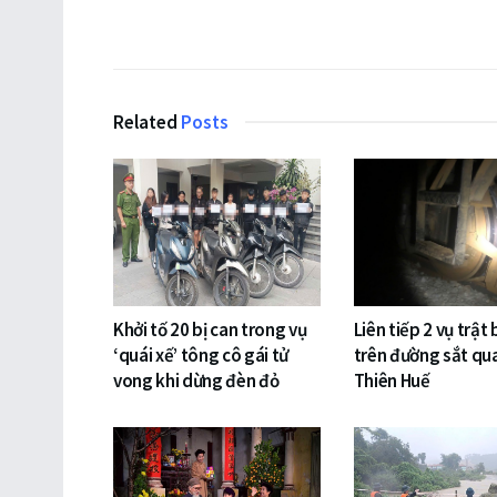
Related
Posts
Khởi tố 20 bị can trong vụ
Liên tiếp 2 vụ trật
‘quái xế’ tông cô gái tử
trên đường sắt qu
vong khi dừng đèn đỏ
Thiên Huế