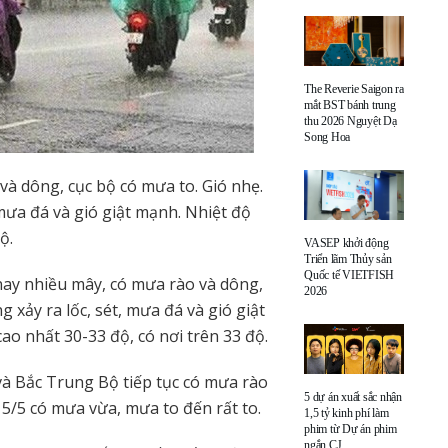
The Reverie Saigon ra
mắt BST bánh trung
thu 2026 Nguyệt Dạ
Song Hoa
và dông, cục bộ có mưa to. Gió nhẹ.
mưa đá và gió giật mạnh. Nhiệt độ
ộ.
VASEP khởi động
Triển lãm Thủy sản
Quốc tế VIETFISH
y nhiều mây, có mưa rào và dông,
2026
xảy ra lốc, sét, mưa đá và gió giật
ao nhất 30-33 độ, có nơi trên 33 độ.
và Bắc Trung Bộ tiếp tục có mưa rào
5 dự án xuất sắc nhận
15/5 có mưa vừa, mưa to đến rất to.
1,5 tỷ kinh phí làm
phim từ Dự án phim
ngắn CJ