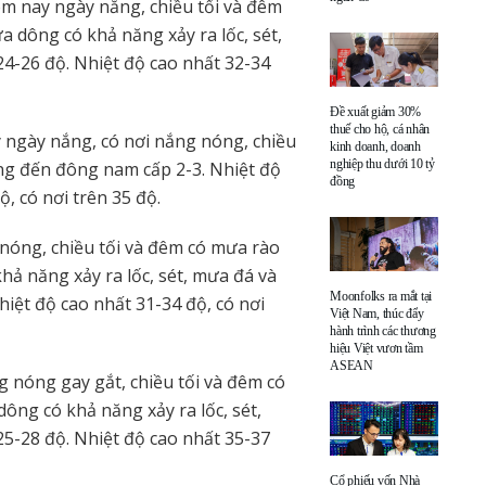
m nay ngày nắng, chiều tối và đêm
a dông có khả năng xảy ra lốc, sét,
24-26 độ. Nhiệt độ cao nhất 32-34
Đề xuất giảm 30%
thuế cho hộ, cá nhân
ngày nắng, có nơi nắng nóng, chiều
kinh doanh, doanh
nghiệp thu dưới 10 tỷ
ông đến đông nam cấp 2-3. Nhiệt độ
đồng
, có nơi trên 35 độ.
nóng, chiều tối và đêm có mưa rào
hả năng xảy ra lốc, sét, mưa đá và
Moonfolks ra mắt tại
hiệt độ cao nhất 31-34 độ, có nơi
Việt Nam, thúc đẩy
hành trình các thương
hiệu Việt vươn tầm
ASEAN
nóng gay gắt, chiều tối và đêm có
ông có khả năng xảy ra lốc, sét,
25-28 độ. Nhiệt độ cao nhất 35-37
Cổ phiếu vốn Nhà