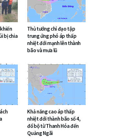
 khiến
Thủ tướng chỉ đạo tập
i bị chia
trung ứng phó áp thấp
nhiệt đới mạnh lên thành
bão và mưa lũ
cách
Khả năng cao áp thấp
a
nhiệt đới thành bão số 4,
đổ bộ từ Thanh Hóa đến
Quảng Ngãi