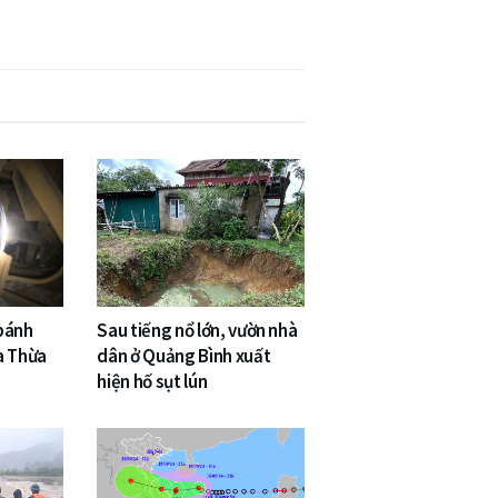
 bánh
Sau tiếng nổ lớn, vườn nhà
a Thừa
dân ở Quảng Bình xuất
hiện hố sụt lún