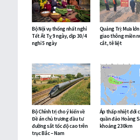
Bộ Nội vụ thống nhất nghỉ
Quảng Trị: Mưa lớn
Tết Ất Tỵ 9 ngày, dịp 30/4
giao thông miền nú
nghỉ 5 ngày
cắt, tê liệt
Bộ Chính trị cho ý kiến về
Áp thấp nhiệt đới 
Đề án chủ trương đầu tư
quần đảo Hoàng S
đường sắt tốc độ cao trên
khoảng 230km
trục Bắc – Nam