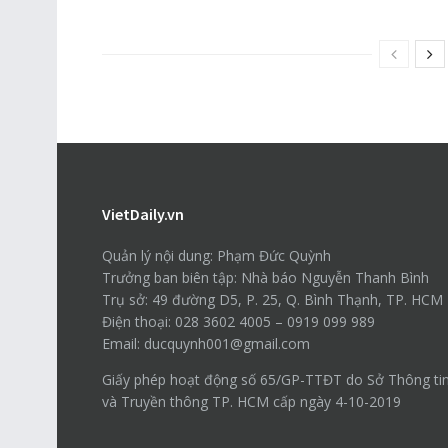
VietDaily.vn
Quản lý nội dung: Phạm Đức Quỳnh
Trưởng ban biên tập: Nhà báo Nguyễn Thanh Bình
Trụ sở: 49 đường D5, P. 25, Q. Bình Thạnh, TP. HCM
Điện thoại: 028 3602 4005 – 0919 099 989
Email: ducquynh001@gmail.com
Giấy phép hoạt động số 65/GP-TTĐT do Sở Thông ti
và Truyền thông TP. HCM cấp ngày 4-10-2019