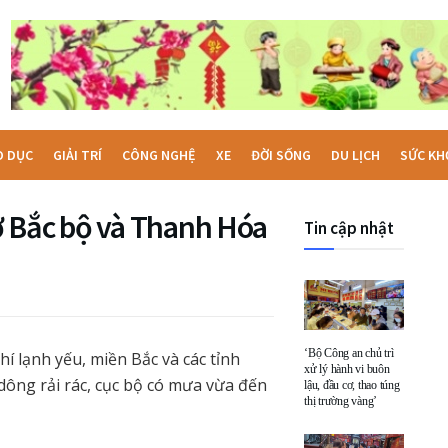
O DỤC
GIẢI TRÍ
CÔNG NGHỆ
XE
ĐỜI SỐNG
DU LỊCH
SỨC KH
ở Bắc bộ và Thanh Hóa
Tin cập nhật
‘Bộ Công an chủ trì
 lạnh yếu, miền Bắc và các tỉnh
xử lý hành vi buôn
ông rải rác, cục bộ có mưa vừa đến
lậu, đầu cơ, thao túng
thị trường vàng’