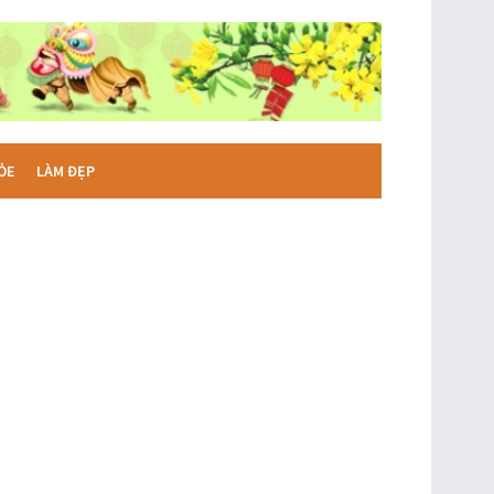
ỎE
LÀM ĐẸP