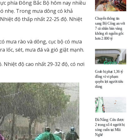
vực phía Đông Bắc Bộ hôm nay nhiều
Gió nhẹ. Trong mưa dông có khả
 Nhiệt độ thấp nhất 22-25 độ. Nhiệt
Chuyển thông tin
sang Bộ Công an với
7 cá nhân bán vàng
không rõ nguồn gốc
hơn 2.000 tỷ
có mưa rào và dông, cục bộ có mưa
a lốc, sét, mưa đá và gió giật mạnh.
. Nhiệt độ cao nhất 29-32 độ, có nơi
Grab bị phạt 1,36 tỷ
đồng vì vi phạm
quyền lợi người tiêu
dùng
Đà Nẵng: Cứu được
2 trong số 4 người bị
sóng cuốn tại Mũi
Nghê