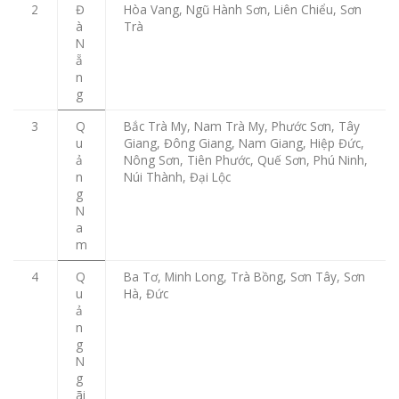
2
Đ
Hòa Vang, Ngũ Hành Sơn, Liên Chiểu, Sơn
à
Trà
N
ẵ
n
g
3
Q
Bắc Trà My, Nam Trà My, Phước Sơn, Tây
u
Giang, Đông Giang, Nam Giang, Hiệp Đức,
ả
Nông Sơn, Tiên Phước, Quế Sơn, Phú Ninh,
n
Núi Thành, Đại Lộc
g
N
a
m
4
Q
Ba Tơ, Minh Long, Trà Bồng, Sơn Tây, Sơn
u
Hà, Đức
ả
n
g
N
g
ãi