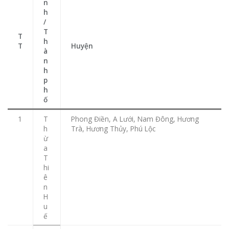
n
h
/
T
T
h
T
Huyện
à
n
h
p
h
ố
1
T
Phong Điền, A Lưới, Nam Đông, Hương
h
Trà, Hương Thủy, Phú Lộc
ừ
a
T
hi
ê
n
H
u
ế