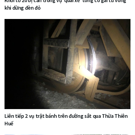
Khởi tố 20 bị can trong vụ ‘quái xế’ tông cô gái tử vong
khi dừng đèn đỏ
Liên tiếp 2 vụ trật bánh trên đường sắt qua Thừa Thiên
Huế