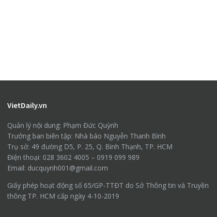
VietDaily.vn
Quản lý nội dung: Phạm Đức Quỳnh
Trưởng ban biên tập: Nhà báo Nguyễn Thanh Bình
Trụ sở: 49 đường D5, P. 25, Q. Bình Thạnh, TP. HCM
Điện thoại: 028 3602 4005 – 0919 099 989
Email: ducquynh001@gmail.com
Giấy phép hoạt động số 65/GP-TTĐT do Sở Thông tin và Truyền
thông TP. HCM cấp ngày 4-10-2019