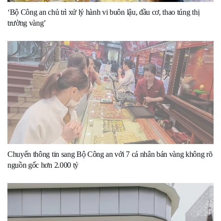
‘Bộ Công an chủ trì xử lý hành vi buôn lậu, đầu cơ, thao túng thị
trường vàng’
Chuyển thông tin sang Bộ Công an với 7 cá nhân bán vàng không rõ
nguồn gốc hơn 2.000 tỷ