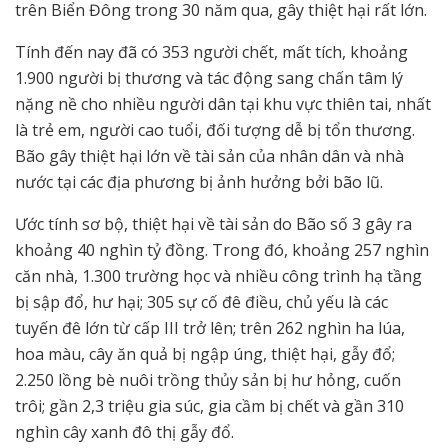
trên Biển Đông trong 30 năm qua, gây thiệt hại rất lớn.
Tính đến nay đã có 353 người chết, mất tích, khoảng
1.900 người bị thương và tác động sang chấn tâm lý
nặng nề cho nhiều người dân tại khu vực thiên tai, nhất
là trẻ em, người cao tuổi, đối tượng dễ bị tổn thương.
Bão gây thiệt hại lớn về tài sản của nhân dân và nhà
nước tại các địa phương bị ảnh hưởng bởi bão lũ.
Ước tính sơ bộ, thiệt hại về tài sản do Bão số 3 gây ra
khoảng 40 nghìn tỷ đồng. Trong đó, khoảng 257 nghìn
căn nhà, 1.300 trường học và nhiều công trình hạ tầng
bị sập đổ, hư hại; 305 sự cố đê điều, chủ yếu là các
tuyến đê lớn từ cấp III trở lên; trên 262 nghìn ha lúa,
hoa màu, cây ăn quả bị ngập úng, thiệt hại, gẫy đổ;
2.250 lồng bè nuôi trồng thủy sản bị hư hỏng, cuốn
trôi; gần 2,3 triệu gia súc, gia cầm bị chết và gần 310
nghìn cây xanh đô thị gẫy đổ.