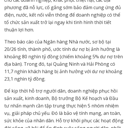
phương đã nỗ lực, cố gắng sớm bảo đảm cung ứng đủ
điện, nước, kết nối viễn thông để doanh nghiệp có thể
tổ chức sản xuất trở lại ngay khi tình hình thời tiết
thuận lợi hơn.
Theo báo cáo của Ngân hàng Nhà nước, sơ bộ tại
20/26 tỉnh, thành phố, ước tính dư nợ bị ảnh hưởng là
khoảng 80 nghìn tỷ đồng (chiếm khoảng 5% dư nợ trên
địa bàn). Trong đó, tại Quảng Ninh và Hải Phòng có
11,7 nghìn khách hàng bị ảnh hưởng với dư nợ khoảng
23,1 nghìn tỷ đồng.
Để kịp thời hỗ trợ người dân, doanh nghiệp phục hồi
sản xuất, kinh doanh, Bộ trưởng Bộ Kế hoạch và Đầu
tư nhấn mạnh cần tập trung thực hiện 5 nhóm nhiệm
vụ, giải pháp chủ yếu. Đó là bảo vệ tính mạng, an toàn,
sức khỏe của nhân dân. Hỗ trợ khôi phục các hoạt động
đời sống, xã hội để ổn định cuộc sống người dân, nhất