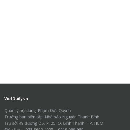
VietDaily.vn
Quản lý nội dung: Phạm Đức Quỳnh
Trưởng ban biên tập: Nhà báo Nguyễn Thanh Bình
Trụ sở: 49 đường D5, P. 25, Q. Bình Thạnh, TP. HCM
Điện thoại: 028 3602 4005 – 0919 099 989