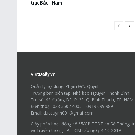
trục Bắc – Nam
VietDaily.vn
Quản lý nội dung: Phạm Đức Quỳnh
Trưởng ban biên tập: Nhà báo Nguyễn Thanh Bình
Trụ sở: 49 đường D5, P. 25, Q. Bình Thạnh, TP. HCM
Điện thoại: 028 3602 4005 – 0919 099 989
Email: ducquynh001@gmail.com
Giấy phép hoạt động số 65/GP-TTĐT do Sở Thông ti
và Truyền thông TP. HCM cấp ngày 4-10-2019