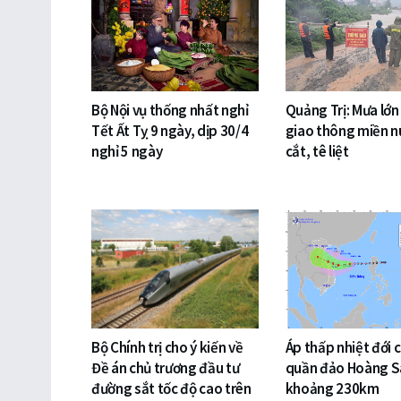
Bộ Nội vụ thống nhất nghỉ
Quảng Trị: Mưa lớn
Tết Ất Tỵ 9 ngày, dịp 30/4
giao thông miền nú
nghỉ 5 ngày
cắt, tê liệt
Bộ Chính trị cho ý kiến về
Áp thấp nhiệt đới 
Đề án chủ trương đầu tư
quần đảo Hoàng S
đường sắt tốc độ cao trên
khoảng 230km