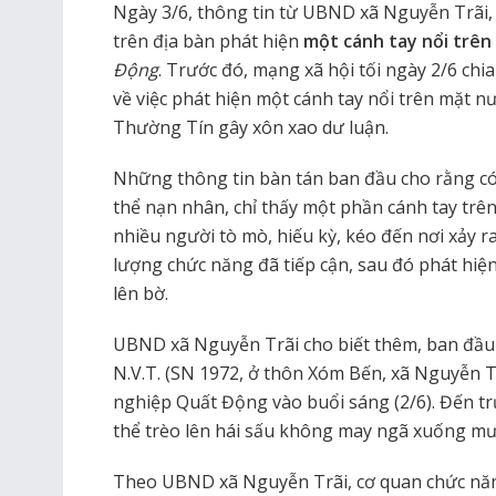
Ngày 3/6, thông tin từ UBND xã Nguyễn Trãi,
trên địa bàn phát hiện
một cánh tay nổi trên
Động
. Trước đó, mạng xã hội tối ngày 2/6 chi
về việc phát hiện một cánh tay nổi trên mặt 
Thường Tín gây xôn xao dư luận.
Những thông tin bàn tán ban đầu cho rằng có 
thể nạn nhân, chỉ thấy một phần cánh tay trê
nhiều người tò mò, hiếu kỳ, kéo đến nơi xảy ra 
lượng chức năng đã tiếp cận, sau đó phát hiện
lên bờ.
UBND xã Nguyễn Trãi cho biết thêm, ban đầu 
N.V.T. (SN 1972, ở thôn Xóm Bến, xã Nguyễn T
nghiệp Quất Động vào buổi sáng (2/6). Đến tr
thể trèo lên hái sấu không may ngã xuống m
Theo UBND xã Nguyễn Trãi, cơ quan chức năng