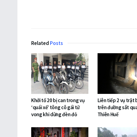
Related
Posts
Khởi tố 20 bị can trong vụ
Liên tiếp 2 vụ trật
‘quái xế’ tông cô gái tử
trên đường sắt qu
vong khi dừng đèn đỏ
Thiên Huế