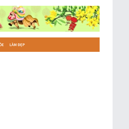
ỎE
LÀM ĐẸP