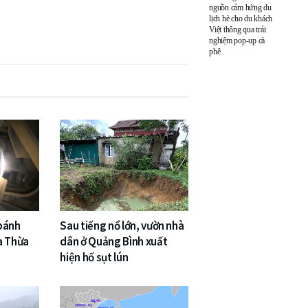
nguồn cảm hứng du
lịch hè cho du khách
Việt thông qua trải
nghiệm pop-up cà
phê
 bánh
Sau tiếng nổ lớn, vườn nhà
a Thừa
dân ở Quảng Bình xuất
hiện hố sụt lún