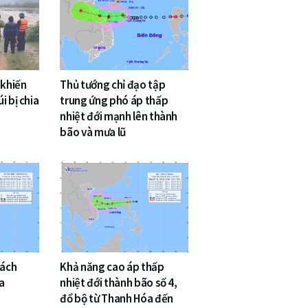
 khiến
Thủ tướng chỉ đạo tập
i bị chia
trung ứng phó áp thấp
nhiệt đới mạnh lên thành
bão và mưa lũ
cách
Khả năng cao áp thấp
a
nhiệt đới thành bão số 4,
đổ bộ từ Thanh Hóa đến