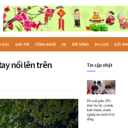
O DỤC
GIẢI TRÍ
CÔNG NGHỆ
XE
ĐỜI SỐNG
DU LỊCH
SỨC KH
ay nổi lên trên
Tin cập nhật
Đề xuất giảm 30%
thuế cho hộ, cá nhân
kinh doanh, doanh
nghiệp thu dưới 10 tỷ
đồng