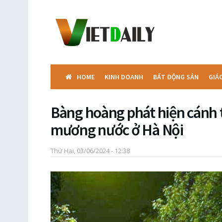
HOME
KINH DOANH
BẤT ĐỘNG SẢN
GIÁ
Bàng hoàng phát hiện cánh t
mương nước ở Hà Nội
Thứ Hai, 03/06/2024 - 12:38