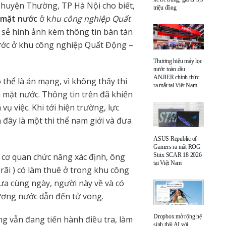
 huyện Thường, TP Hà Nội cho biết,
triệu đồng
 mặt nước
ở k
hu công nghiệp Quất
a sẻ hình ảnh kèm thông tin bàn tán
nước ở khu công nghiệp Quất Động –
Thương hiệu máy lọc
nước toàn cầu
ANJIER chính thức
thể là án mạng, vì không thấy thi
ra mắt tại Việt Nam
n mặt nước. Thông tin trên đã khiến
vụ việc. Khi tới hiện trường, lực
 đây là một thi thể nam giới và đưa
ASUS Republic of
Gamers ra mắt ROG
Strix SCAR 18 2026
cơ quan chức năng xác định, ông
tại Việt Nam
rãi ) có làm thuê ở trong khu công
ưa cùng ngày, người này về và có
ương nước dẫn đến tử vong.
Dropbox mở rộng hệ
 vẫn đang tiến hành điều tra, làm
sinh thái AI với