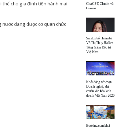
i thể cho gia đình tiến hành mai
ChatGPT, Claude, và
Gemini
ng nước đang được cơ quan chức
Sandoz bổ nhiệm bà
Võ Thị Thúy Hà làm
Tổng Giám Đốc tại
Việt Nam
Khởi động xét chọn
Doanh nghiệp đạt
chuẩn văn hóa kinh
doanh Việt Nam 2026
Booking.com khơi