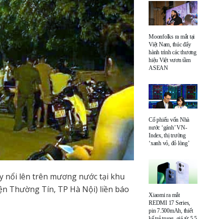
Moonfolks ra mắt tại
Việt Nam, thúc đẩy
hành trình các thương
hiệu Việt vươn tầm
ASEAN
Cổ phiếu vốn Nhà
nước ‘gánh’ VN-
Index, thị trường
‘xanh vỏ, đỏ lòng’
 nổi lên trên mương nước tại khu
n Thường Tín, TP Hà Nội) liền báo
Xiaomi ra mắt
REDMI 17 Series,
pin 7.500mAh, thiết
kế trẻ trung, giá từ 5,5