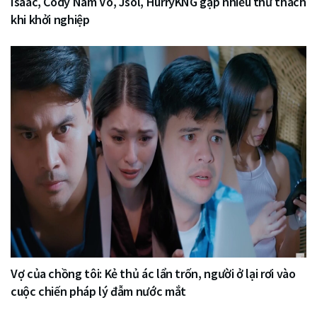
Isaac, Cody Nam Võ, Jsol, HurryKNG gặp nhiều thử thách
khi khởi nghiệp
Vợ của chồng tôi: Kẻ thủ ác lẩn trốn, người ở lại rơi vào
cuộc chiến pháp lý đẫm nước mắt