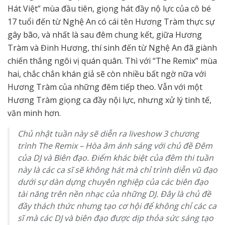
Hát Việt” mùa đầu tiên, giọng hát đầy nộ lực của cô bé
17 tuổi đến từ Nghệ An có cái tên Hương Tràm thực sự
gây bão, và nhất là sau đêm chung kết, giữa Hương
Tràm và Đinh Hương, thí sinh đến từ Nghệ An đã giành
chiến thắng ngôi vị quán quân. Thì với “The Remix” mùa
hai, chắc chắn khán giả sẽ còn nhiều bất ngờ nữa với
Hương Tràm của những đêm tiếp theo. Vẫn với một
Hương Tràm giọng ca đầy nội lực, nhưng xử lý tinh tế,
văn minh hơn.
Chủ nhật tuần này sẽ diễn ra liveshow 3 chương
trình The Remix – Hòa âm ánh sáng với chủ đề Đêm
của DJ và Biên đạo. Điểm khác biệt của đêm thi tuần
này là các ca sĩ sẽ không hát mà chỉ trình diễn vũ đạo
dưới sự dàn dựng chuyên nghiệp của các biên đạo
tài năng trên nền nhạc của những DJ. Đây là chủ đề
đầy thách thức nhưng tạo cơ hội để không chỉ các ca
sĩ mà các DJ và biên đạo được dịp thỏa sức sáng tạo