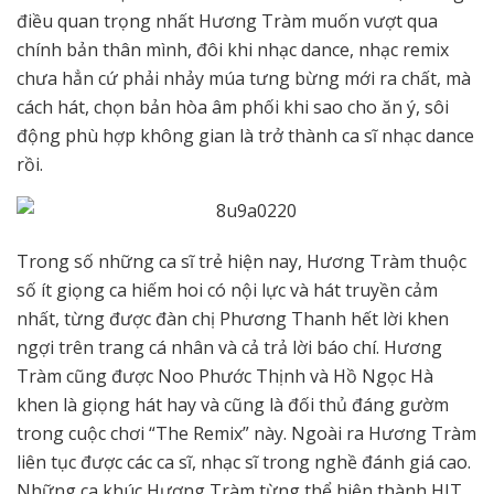
điều quan trọng nhất Hương Tràm muốn vượt qua
chính bản thân mình, đôi khi nhạc dance, nhạc remix
chưa hẳn cứ phải nhảy múa tưng bừng mới ra chất, mà
cách hát, chọn bản hòa âm phối khi sao cho ăn ý, sôi
động phù hợp không gian là trở thành ca sĩ nhạc dance
rồi.
Trong số những ca sĩ trẻ hiện nay, Hương Tràm thuộc
số ít giọng ca hiếm hoi có nội lực và hát truyền cảm
nhất, từng được đàn chị Phương Thanh hết lời khen
ngợi trên trang cá nhân và cả trả lời báo chí. Hương
Tràm cũng được Noo Phước Thịnh và Hồ Ngọc Hà
khen là giọng hát hay và cũng là đối thủ đáng gườm
trong cuộc chơi “The Remix” này. Ngoài ra Hương Tràm
liên tục được các ca sĩ, nhạc sĩ trong nghề đánh giá cao.
Những ca khúc Hương Tràm từng thể hiện thành HIT