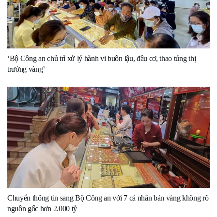
‘Bộ Công an chủ trì xử lý hành vi buôn lậu, đầu cơ, thao túng thị
trường vàng’
Chuyển thông tin sang Bộ Công an với 7 cá nhân bán vàng không rõ
nguồn gốc hơn 2.000 tỷ