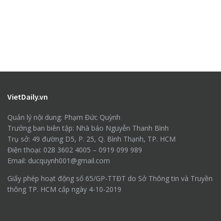
VietDaily.vn
Quản lý nội dung: Phạm Đức Quỳnh
Trưởng ban biên tập: Nhà báo Nguyễn Thanh Bình
Trụ sở: 49 đường D5, P. 25, Q. Bình Thạnh, TP. HCM
Điện thoại: 028 3602 4005 – 0919 099 989
Email: ducquynh001@gmail.com
Giấy phép hoạt động số 65/GP-TTĐT do Sở Thông tin và Truyền
thông TP. HCM cấp ngày 4-10-2019