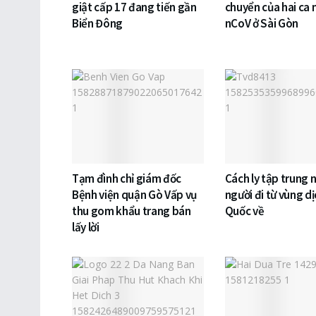
giật cấp 17 đang tiến gần
chuyển của hai ca
Biển Đông
nCoV ở Sài Gòn
Tạm đình chỉ giám đốc
Cách ly tập trung 
Bệnh viện quận Gò Vấp vụ
người đi từ vùng d
thu gom khẩu trang bán
Quốc về
lấy lời