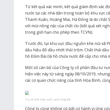
Từ kết quả xác minh, kết quả giám định xác đị
nước tại các nhà dân trong toàn bộ khu vực cấ
Thanh Xuân, Hoàng Mai, Hà Đông là do chất St
với mùi nồng nặc của chất clo (kết quả xét n
trong giới hạn cho phép theo TCVN).
Trước đó, tại khu vực đầu nguồn khe núi xã P
dấu hiệu đổ dầu nhớt thải trộm. Chất thải dầu 
hồ Đầm Bài (là hồ chứa nước để cấp cho nhà m
Một số cán bộ của Công ty cổ phần đầu tư nư
hiện việc này từ sáng ngày 08/10/2019, nhưng
các cơ quan chức năng của tỉnh Hòa Bình, cũ
Trụ sở nhà máy nước sạch sông Đà.
Công ty cũng không có bất cứ hành vi ứng c