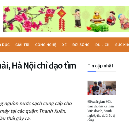
O DỤC
GIẢI TRÍ
CÔNG NGHỆ
XE
ĐỜI SỐNG
DU LỊCH
SỨC KH
ải, Hà Nội chỉ đạo tìm
Tin cập nhật
Đề xuất giảm 30%
ong nguồn nước sạch cung cấp cho
thuế cho hộ, cá nhân
máy tại các quận: Thanh Xuân,
kinh doanh, doanh
nghiệp thu dưới 10 tỷ
u thải gây ra.
đồng