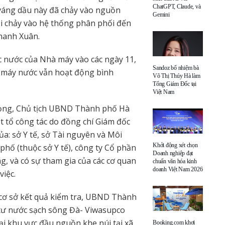
ChatGPT, Claude, và
 váng dầu này đã chảy vào nguồn
Gemini
ồi chảy vào hệ thống phân phối đến
hanh Xuân.
ọc nước của Nhà máy vào các ngày 11,
Sandoz bổ nhiệm bà
à máy nước vẫn hoạt động bình
Võ Thị Thúy Hà làm
Tổng Giám Đốc tại
Việt Nam
trọng, Chủ tịch UBND Thành phố Hà
 tổ công tác do đồng chí Giám đốc
a: sở Y tế, sở Tài nguyên và Môi
Khởi động xét chọn
hố (thuộc sở Y tế), công ty Cổ phần
Doanh nghiệp đạt
 và có sự tham gia của các cơ quan
chuẩn văn hóa kinh
doanh Việt Nam 2026
việc.
 cơ sở kết quả kiểm tra, UBND Thành
 tư nước sạch sông Đà- Viwasupco
tại khu vực đầu nguồn khe núi tại xã
Booking.com khơi