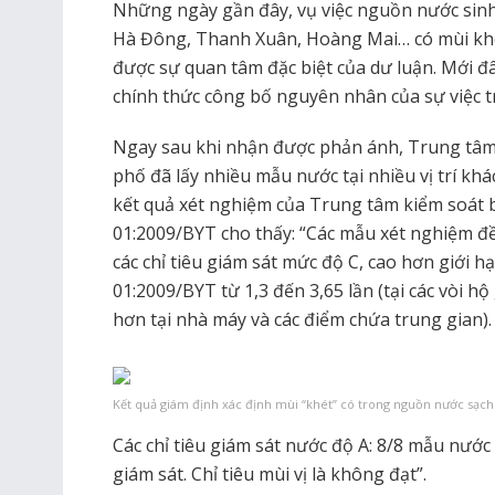
Những ngày gần đây, vụ việc nguồn nước sinh 
Hà Đông, Thanh Xuân, Hoàng Mai… có mùi khé
được sự quan tâm đặc biệt của dư luận. Mới
chính thức công bố nguyên nhân của sự việc t
Ngay sau khi nhận được phản ánh, Trung tâm 
phố đã lấy nhiều mẫu nước tại nhiều vị trí kh
kết quả xét nghiệm của Trung tâm kiểm soát
01:2009/BYT cho thấy: “Các mẫu xét nghiệm 
các chỉ tiêu giám sát mức độ C, cao hơn giới 
01:2009/BYT từ 1,3 đến 3,65 lần (tại các vòi h
hơn tại nhà máy và các điểm chứa trung gian).
Kết quả giám định xác định mùi “khét” có trong nguồn nước sạch t
Các chỉ tiêu giám sát nước độ A: 8/8 mẫu nước 
giám sát. Chỉ tiêu mùi vị là không đạt”.