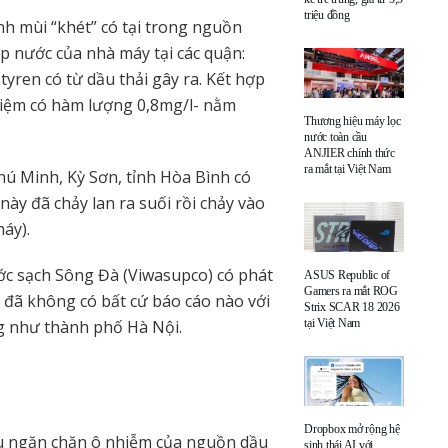
triệu đồng
nh mùi “khét” có tại trong nguồn
p nước của nhà máy tại các quận:
yren có từ dầu thải gây ra. Kết hợp
ghiệm có hàm lượng 0,8mg/l- nằm
Thương hiệu máy lọc
nước toàn cầu
ANJIER chính thức
ra mắt tại Việt Nam
hú Minh, Kỳ Sơn, tỉnh Hòa Bình có
này đã chảy lan ra suối rồi chảy vào
áy).
ớc sạch Sông Đà (Viwasupco) có phát
ASUS Republic of
Gamers ra mắt ROG
 đã không có bất cứ báo cáo nào với
Strix SCAR 18 2026
tại Việt Nam
ng như thành phố Hà Nội.
Dropbox mở rộng hệ
ứu ngăn chặn ô nhiễm của nguồn dầu
sinh thái AI với