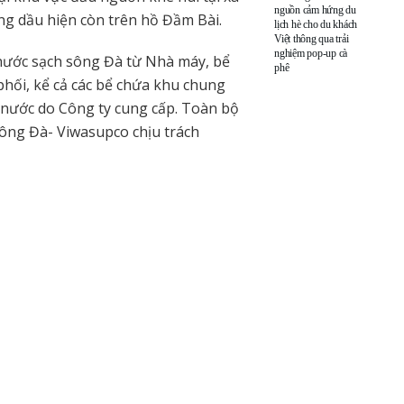
nguồn cảm hứng du
ng dầu hiện còn trên hồ Đầm Bài.
lịch hè cho du khách
Việt thông qua trải
nghiệm pop-up cà
 nước sạch sông Đà từ Nhà máy, bể
phê
hối, kể cả các bể chứa khu chung
g nước do Công ty cung cấp. Toàn bộ
sông Đà- Viwasupco chịu trách