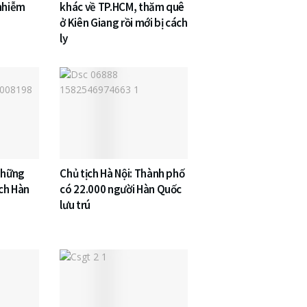
 nhiễm
khác về TP.HCM, thăm quê
ở Kiên Giang rồi mới bị cách
ly
những
Chủ tịch Hà Nội: Thành phố
ịch Hàn
có 22.000 người Hàn Quốc
lưu trú