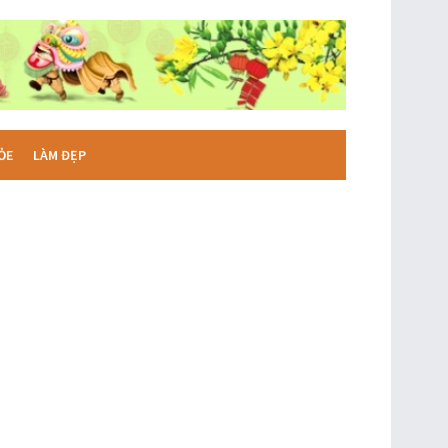
ỎE
LÀM ĐẸP