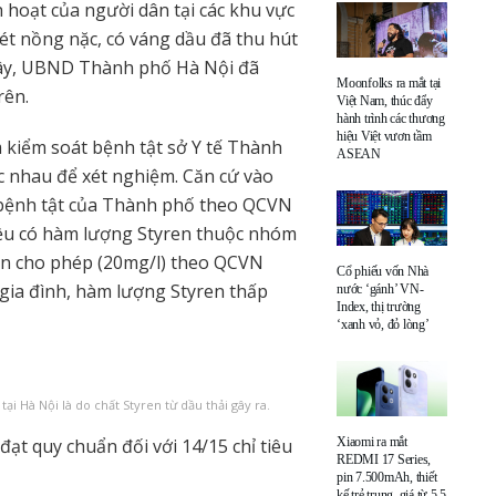
hoạt của người dân tại các khu vực
t nồng nặc, có váng dầu đã thu hút
 đây, UBND Thành phố Hà Nội đã
Moonfolks ra mắt tại
rên.
Việt Nam, thúc đẩy
hành trình các thương
hiệu Việt vươn tầm
kiểm soát bệnh tật sở Y tế Thành
ASEAN
ác nhau để xét nghiệm. Căn cứ vào
 bệnh tật của Thành phố theo QCVN
đều có hàm lượng Styren thuộc nhóm
hạn cho phép (20mg/l) theo QCVN
Cổ phiếu vốn Nhà
ộ gia đình, hàm lượng Styren thấp
nước ‘gánh’ VN-
Index, thị trường
‘xanh vỏ, đỏ lòng’
ại Hà Nội là do chất Styren từ dầu thải gây ra.
Xiaomi ra mắt
đạt quy chuẩn đối với 14/15 chỉ tiêu
REDMI 17 Series,
pin 7.500mAh, thiết
kế trẻ trung, giá từ 5,5