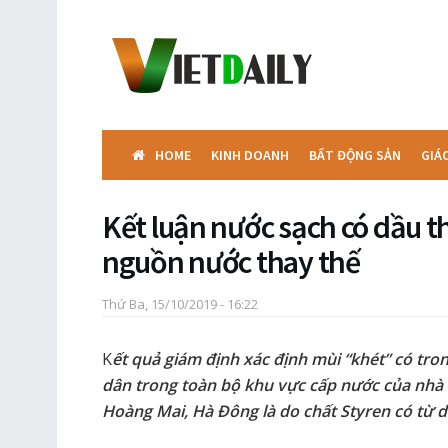
HOME
KINH DOANH
BẤT ĐỘNG SẢN
GIÁ
Kết luận nước sạch có dầu th
nguồn nước thay thế
Thứ Ba, 15/10/2019 - 16:22
K
ết quả giám định xác định mùi “khét” có tr
dân trong toàn bộ khu vực cấp nước của nhà 
Hoàng Mai, Hà Đông là do chất Styren có từ dầ