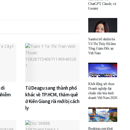
ChatGPT, Claude, và
Gemini
Sandoz bổ nhiệm bà
Võ Thị Thúy Hà làm
Tổng Giám Đốc tại
Việt Nam
Khởi động xét chọn
 di
Từ Deagu sang thành phố
Doanh nghiệp đạt
chuẩn văn hóa kinh
 nhiễm
khác về TP.HCM, thăm quê
doanh Việt Nam 2026
ở Kiên Giang rồi mới bị cách
ly
Booking.com khơi