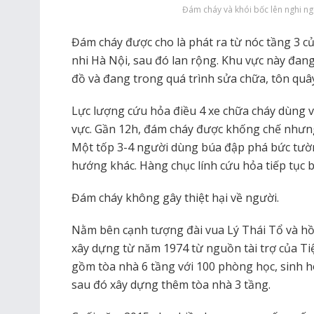
Đám cháy và khói bốc lên nghi ng
Đám cháy được cho là phát ra từ nóc tầng 3 c
nhi Hà Nội, sau đó lan rộng. Khu vực này đa
đồ và đang trong quá trình sửa chữa, tôn quâ
Lực lượng cứu hỏa điều 4 xe chữa cháy dùng 
vực. Gần 12h, đám cháy được khống chế nhưng
Một tốp 3-4 người dùng búa đập phá bức tườn
hướng khác. Hàng chục lính cứu hỏa tiếp tục
Đám cháy không gây thiệt hại về người.
Nằm bên cạnh tượng đài vua Lý Thái Tổ và h
xây dựng từ năm 1974 từ nguồn tài trợ của Ti
gồm tòa nhà 6 tầng với 100 phòng học, sinh hoạ
sau đó xây dựng thêm tòa nhà 3 tầng.