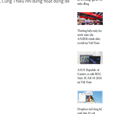
, Cung Thiếu nhi dừng hoạt động để
triệu đồng
Thương hiệu máy lọc
nước toàn cầu
ANJIER chính thức
ra mắt tại Việt Nam
ASUS Republic of
Gamers ra mắt ROG
Strix SCAR 18 2026
tại Việt Nam
Dropbox mở rộng hệ
sinh thái AI với