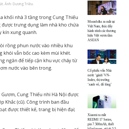
út. Ảnh: Dương Triều.
ủa khối nhà 3 tầng trong Cung Thiếu
Moonfolks ra mắt tại
ng được trưng dụng làm nhà kho chứa
Việt Nam, thúc đẩy
hành trình các thương
y kín xung quanh.
hiệu Việt vươn tầm
ASEAN
vòi rồng phun nước vào nhiều khu
 khói vẫn bốc cao kèm mùi khét.
g ngăn để tiếp cận khu vực cháy từ
 bơm nước vào bên trong.
Cổ phiếu vốn Nhà
nước ‘gánh’ VN-
Index, thị trường
‘xanh vỏ, đỏ lòng’
ồ Gươm, Cung Thiếu nhi Hà Nội được
ệp Khắc (cũ). Công trình ban đầu
t được thiết kế, trang bị hiện đại;
Xiaomi ra mắt
REDMI 17 Series,
pin 7.500mAh, thiết
kế trẻ trung, giá từ 5,5