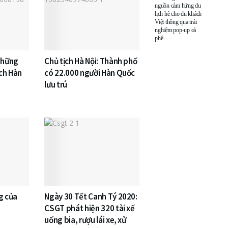
nguồn cảm hứng du
lịch hè cho du khách
Việt thông qua trải
nghiệm pop-up cà
phê
những
Chủ tịch Hà Nội: Thành phố
ịch Hàn
có 22.000 người Hàn Quốc
lưu trú
g của
Ngày 30 Tết Canh Tý 2020:
CSGT phát hiện 320 tài xế
uống bia, rượu lái xe, xử