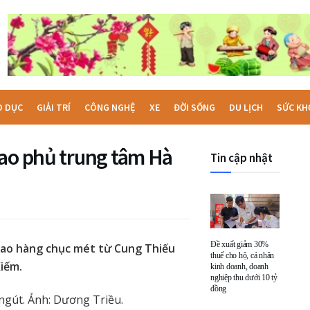
O DỤC
GIẢI TRÍ
CÔNG NGHỆ
XE
ĐỜI SỐNG
DU LỊCH
SỨC KH
bao phủ trung tâm Hà
Tin cập nhật
Đề xuất giảm 30%
cao hàng chục mét từ Cung Thiếu
thuế cho hộ, cá nhân
iếm.
kinh doanh, doanh
nghiệp thu dưới 10 tỷ
đồng