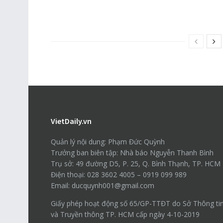
VietDaily.vn
Quản lý nội dung: Phạm Đức Quỳnh
Trưởng ban biên tập: Nhà báo Nguyễn Thanh Bình
Trụ sở: 49 đường D5, P. 25, Q. Bình Thạnh, TP. HCM
Điện thoại: 028 3602 4005 – 0919 099 989
Email: ducquynh001@gmail.com
Giấy phép hoạt động số 65/GP-TTĐT do Sở Thông ti
và Truyền thông TP. HCM cấp ngày 4-10-2019