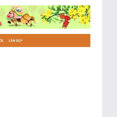
ỎE
LÀM ĐẸP