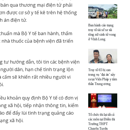
c bán qua thương mại điện tử phải
n được cơ sở y tế kê trên hệ thống
h án điện tử.
Ban hành cáo trạng
truy tố tài xế xe tải
chuẩn mà Bộ Y tế ban hành, thẩm
tông nữ sinh tử vong
ở Vĩnh Long
c nhà thuốc của bệnh viện đã triển
g tư hướng dẫn, tôi tin các bệnh viện
o người dân, hạn chế tình trạng lộn
Truy tố 65 bị can
trong vụ ‘đại án’ xảy
cấm sẽ khiến rất nhiều người vi
ra tại Viện Pháp y tâm
i.
thần Trung ương
ều khoản quy định Bộ Y tế có đơn vị
ng xã hội, tiếp nhận thông tin, kiểm
áo để đẩy lùi tình trạng quảng cáo
Tổ chức thi lại tất cả
ạng xã hội.
các môn tại Điểm thi
Trường THPT
Chuyên Tuyên