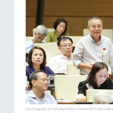
PGS.TS Nguyễn Lân Hiếu (Đoàn ĐBQH tỉnh Bình Định) nêu ý kiến t