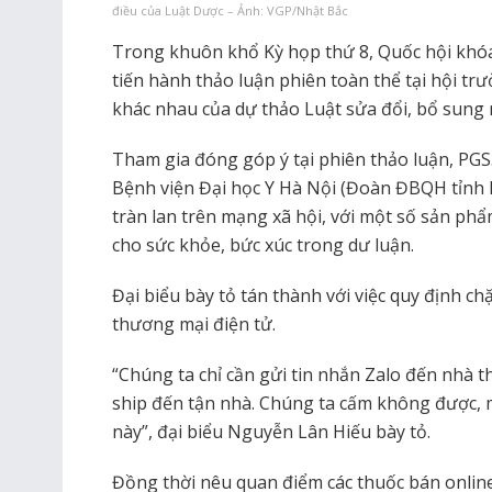
điều của Luật Dược – Ảnh: VGP/Nhật Bắc
Trong khuôn khổ Kỳ họp thứ 8, Quốc hội khóa 
tiến hành thảo luận phiên toàn thể tại hội tr
khác nhau của dự thảo Luật sửa đổi, bổ sung 
Tham gia đóng góp ý tại phiên thảo luận, PG
Bệnh viện Đại học Y Hà Nội (Đoàn ĐBQH tỉnh B
tràn lan trên mạng xã hội, với một số sản phẩ
cho sức khỏe, bức xúc trong dư luận.
Đại biểu bày tỏ tán thành với việc quy định c
thương mại điện tử.
“Chúng ta chỉ cần gửi tin nhắn Zalo đến nhà th
ship đến tận nhà. Chúng ta cấm không được, m
này”, đại biểu Nguyễn Lân Hiếu bày tỏ.
Đồng thời nêu quan điểm các thuốc bán online