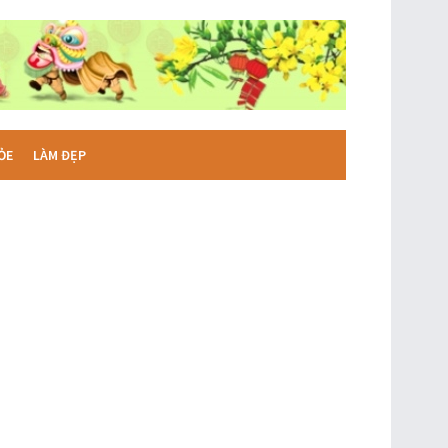
ỎE
LÀM ĐẸP