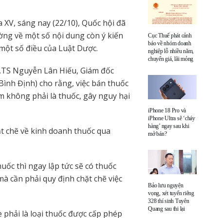
XV, sáng nay (22/10), Quốc hội đã
ường về một số nội dung còn ý kiến
Cục Thuế phát cảnh
báo về nhóm doanh
một số điều của Luật Dược.
nghiệp lỗ nhiều năm,
chuyển giá, lãi mỏng
S.TS Nguyễn Lân Hiếu, Giám đốc
ình Định) cho rằng, việc bán thuốc
m không phải là thuốc, gây nguy hại
iPhone 18 Pro và
iPhone Ultra sẽ ‘cháy
hàng’ ngay sau khi
hặt chẽ về kinh doanh thuốc qua
mở bán?
uốc thì ngay lập tức sẽ có thuốc
à cần phải quy định chặt chẽ việc
Bảo lưu nguyện
vọng, xét tuyển riêng
328 thí sinh Tuyên
Quang sau thi lại
 phải là loại thuốc được cấp phép