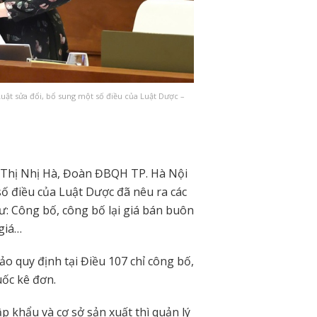
Luật sửa đổi, bổ sung một số điều của Luật Dược –
ần Thị Nhị Hà, Đoàn ĐBQH TP. Hà Nội
số điều của Luật Dược đã nêu ra các
ư: Công bố, công bố lại giá bán buôn
 giá…
ảo quy định tại Điều 107 chỉ công bố,
uốc kê đơn.
p khẩu và cơ sở sản xuất thì quản lý