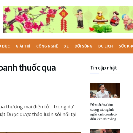
O DỤC
GIẢI TRÍ
CÔNG NGHỆ
XE
ĐỜI SỐNG
DU LỊCH
SỨC KH
doanh thuốc qua
Tin cập nhật
Đề xuất đưa kim
qua thương mại điện tử… trong dự
cương vào ngành
ật Dược được thảo luận sôi nổi tại
nghề kinh doanh có
điều kiện như vàng