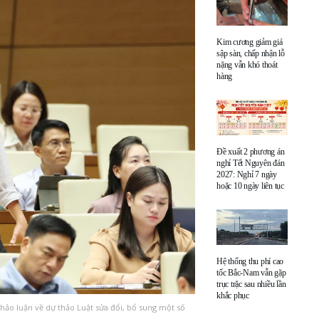
Kim cương giảm giá
sập sàn, chấp nhận lỗ
nặng vẫn khó thoát
hàng
Đề xuất 2 phương án
nghỉ Tết Nguyên đán
2027: Nghỉ 7 ngày
hoặc 10 ngày liên tục
Hệ thống thu phí cao
tốc Bắc-Nam vẫn gặp
trục trặc sau nhiều lần
khắc phục
hảo luận về dự thảo Luật sửa đổi, bổ sung một số