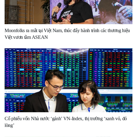
Moonfolks ra mắt tại Việt Nam, thúc đẩy hành trình các thương hiệu
Việt vươn tầm ASEAN
Cổ phiếu vốn Nhà nước ‘gánh’ VN-Index, thị trường ‘xanh vỏ, đỏ
lòng’