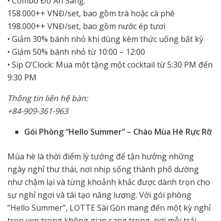
• Combo Đồ Ăn Sáng:
158.000++ VNĐ/set, bao gồm trà hoặc cà phê
198.000++ VNĐ/set, bao gồm nước ép tươi
• Giảm 30% bánh nhỏ khi dùng kèm thức uống bất kỳ
• Giảm 50% bánh nhỏ từ 10:00 – 12:00
• Sip O’Clock: Mua một tặng một cocktail từ 5:30 PM đến
9:30 PM
Thông tin liên hệ bàn:
+84-909-361-963
Gói Phòng “Hello Summer” – Chào Mùa Hè Rực Rỡ
Mùa hè là thời điểm lý tưởng để tận hưởng những
ngày nghỉ thư thái, nơi nhịp sống thành phố dường
như chậm lại và từng khoảnh khắc được dành trọn cho
sự nghỉ ngơi và tái tạo năng lượng. Với gói phòng
“Hello Summer”, LOTTE Sài Gòn mang đến một kỳ nghỉ
trọn vẹn trong không gian sang trọng, nơi mỗi trải