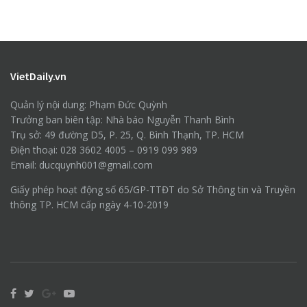
VietDaily.vn
Quản lý nội dung: Phạm Đức Quỳnh
Trưởng ban biên tập: Nhà báo Nguyễn Thanh Bình
Trụ sở: 49 đường D5, P. 25, Q. Bình Thạnh, TP. HCM
Điện thoại: 028 3602 4005 – 0919 099 989
Email: ducquynh001@gmail.com
Giấy phép hoạt động số 65/GP-TTĐT do Sở Thông tin và Truyền
thông TP. HCM cấp ngày 4-10-2019