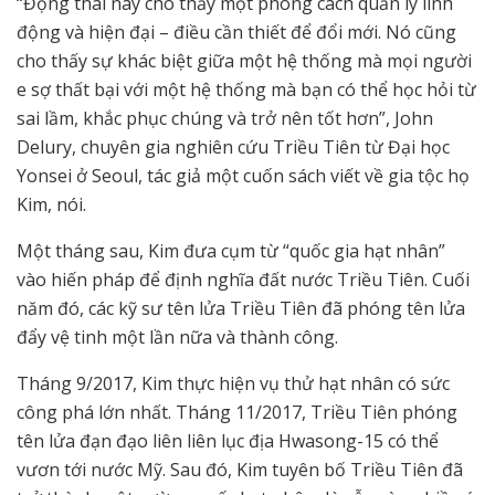
“Động thái này cho thấy một phong cách quản lý linh
động và hiện đại – điều cần thiết để đổi mới. Nó cũng
cho thấy sự khác biệt giữa một hệ thống mà mọi người
e sợ thất bại với một hệ thống mà bạn có thể học hỏi từ
sai lầm, khắc phục chúng và trở nên tốt hơn”, John
Delury, chuyên gia nghiên cứu Triều Tiên từ Đại học
Yonsei ở Seoul, tác giả một cuốn sách viết về gia tộc họ
Kim, nói.
Một tháng sau, Kim đưa cụm từ “quốc gia hạt nhân”
vào hiến pháp để định nghĩa đất nước Triều Tiên. Cuối
năm đó, các kỹ sư tên lửa Triều Tiên đã phóng tên lửa
đẩy vệ tinh một lần nữa và thành công.
Tháng 9/2017, Kim thực hiện vụ thử hạt nhân có sức
công phá lớn nhất. Tháng 11/2017, Triều Tiên phóng
tên lửa đạn đạo liên liên lục địa Hwasong-15 có thể
vươn tới nước Mỹ. Sau đó, Kim tuyên bố Triều Tiên đã