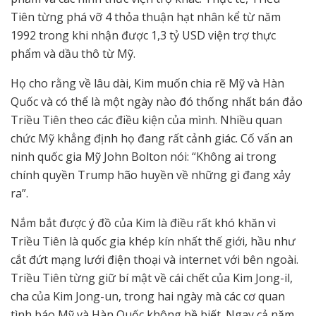
Tiên từng phá vỡ 4 thỏa thuận hạt nhân kể từ năm
1992 trong khi nhận được 1,3 tỷ USD viện trợ thực
phẩm và dầu thô từ Mỹ.
Họ cho rằng về lâu dài, Kim muốn chia rẽ Mỹ và Hàn
Quốc và có thể là một ngày nào đó thống nhất bán đảo
Triều Tiên theo các điều kiện của mình. Nhiều quan
chức Mỹ khẳng định họ đang rất cảnh giác. Cố vấn an
ninh quốc gia Mỹ John Bolton nói: “Không ai trong
chính quyền Trump hão huyền về những gì đang xảy
ra”.
Nắm bắt được ý đồ của Kim là điều rất khó khăn vì
Triều Tiên là quốc gia khép kín nhất thế giới, hầu như
cắt đứt mạng lưới điện thoại và internet với bên ngoài.
Triều Tiên từng giữ bí mật về cái chết của Kim Jong-il,
cha của Kim Jong-un, trong hai ngày mà các cơ quan
tình báo Mỹ và Hàn Quốc không hề biết. Ngay cả năm