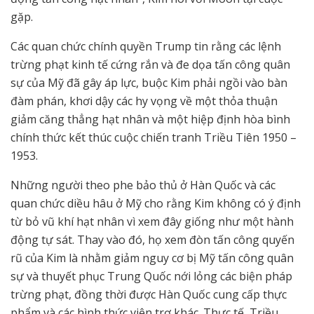
gặp.
Các quan chức chính quyền Trump tin rằng các lệnh
trừng phạt kinh tế cứng rắn và đe dọa tấn công quân
sự của Mỹ đã gây áp lực, buộc Kim phải ngồi vào bàn
đàm phán, khơi dậy các hy vọng về một thỏa thuận
giảm căng thẳng hạt nhân và một hiệp định hòa bình
chính thức kết thúc cuộc chiến tranh Triều Tiên 1950 –
1953.
Những người theo phe bảo thủ ở Hàn Quốc và các
quan chức diều hâu ở Mỹ cho rằng Kim không có ý định
từ bỏ vũ khí hạt nhân vì xem đây giống như một hành
động tự sát. Thay vào đó, họ xem đòn tấn công quyến
rũ của Kim là nhằm giảm nguy cơ bị Mỹ tấn công quân
sự và thuyết phục Trung Quốc nới lỏng các biện pháp
trừng phạt, đồng thời được Hàn Quốc cung cấp thực
phẩm và các hình thức viện trợ khác. Thực tế, Triều