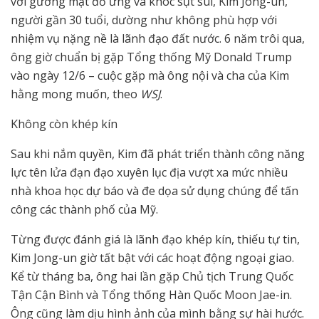
với gương mặt đỏ ửng và khóc sụt sùi, Kim Jong-un,
người gần 30 tuổi, dường như không phù hợp với
nhiệm vụ nặng nề là lãnh đạo đất nước. 6 năm trôi qua,
ông giờ chuẩn bị gặp Tổng thống Mỹ Donald Trump
vào ngày 12/6 – cuộc gặp mà ông nội và cha của Kim
hằng mong muốn, theo
WSJ
.
Không còn khép kín
Sau khi nắm quyền, Kim đã phát triển thành công năng
lực tên lửa đạn đạo xuyên lục địa vượt xa mức nhiều
nhà khoa học dự báo và đe dọa sử dụng chúng để tấn
công các thành phố của Mỹ.
Từng được đánh giá là lãnh đạo khép kín, thiếu tự tin,
Kim Jong-un giờ tất bật với các hoạt động ngoại giao.
Kể từ tháng ba, ông hai lần gặp Chủ tịch Trung Quốc
Tận Cận Bình và Tổng thống Hàn Quốc Moon Jae-in.
Ông cũng làm dịu hình ảnh của mình bằng sự hài hước.