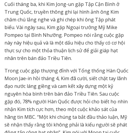
Cuối tháng ba, khi Kim Jong-un gặp Tập Cận Bình ở
Trung Quốc, truyền thông ghi lại hình ảnh ông Kim
chăm chú lắng nghe và ghi chép khi ông Tập phát
biểu. Vài ngày sau, Kim gặp Ngoại trưởng Mỹ Mike
Pompeo tại Bình Nhưỡng. Pompeo nói rằng cuộc gặp
này này hiệu quả và là một dấu hiệu cho thấy có cơ hội
thực sự cho một thỏa thuận lịch sử để giải giáp hạt
nhân trên bán đảo Triều Tiên.
Trong cuộc gặp thượng đỉnh với Tổng thống Hàn Quốc
Moon Jae-in hồi tháng 4, Kim đã cười, siết chặt tay lãnh
đạo nước láng giềng và cam kết xây dựng một kỷ
nguyên hòa bình trên bán đảo Triều Tiên. Sau cuộc
gặp đó, 78% người Hàn Quốc được hỏi cho biết họ nhìn
nhận Kim tích cực hơn, theo một cuộc khảo sát của
hãng tin MBC. “Một khi chúng ta bắt đầu thảo luận, Mỹ
sẽ nhận thấy rằng tôi không phải là kiểu người sẽ phát
động tấn công hạt nhân”, Kim nói với Moon tại cuộc