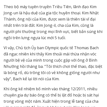
Theo bộ máy tuyên truyền Triều Tiên, lãnh đạo Kim
Jong-un là hậu duệ của gia tộc huyền thoại. Kim Nhật
Thành, ông nội của Kim, được xem là thiên tài vĩ đại
nhất trên trái đất. Kim Jong-il, cha của Kim, cũng là
người phi thường trong mọi lĩnh vực, biết bắn súng khi
ngồi trên lưng ngựa lúc mới 5 tuổi.
Vì vậy, Chủ tịch Ủy ban Olympic quốc tế Thomas Bach
đã ngạc nhiên khi thấy Kim thoải mái thừa nhận vóc
người bệ vệ của mình trong cuộc gặp với ông ở Bình
Nhưỡng hồi tháng ba. “Tôi thích chơi thể thao, đặc biệt
là bóng rổ, dù trông tôi có vẻ không giống người như
vậy”, Bach kể lại lời nói của Kim.
Khi ông kế nhiệm bố mình vào tháng 12/2011, nhiều
chuyên gia dự báo ông có thể bị lật đổ hoặc bị sát hại
trong vòng một năm. Xuất hiện trong lễ tang của cha