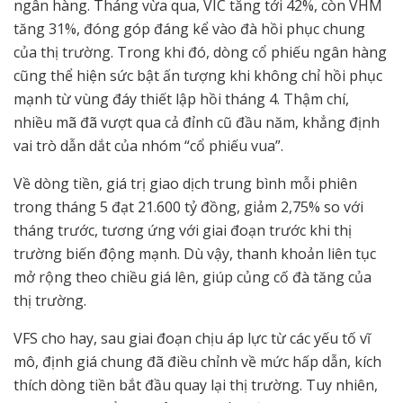
ngân hàng. Tháng vừa qua, VIC tăng tới 42%, còn VHM
tăng 31%, đóng góp đáng kể vào đà hồi phục chung
của thị trường. Trong khi đó, dòng cổ phiếu ngân hàng
cũng thể hiện sức bật ấn tượng khi không chỉ hồi phục
mạnh từ vùng đáy thiết lập hồi tháng 4. Thậm chí,
nhiều mã đã vượt qua cả đỉnh cũ đầu năm, khẳng định
vai trò dẫn dắt của nhóm “cổ phiếu vua”.
Về dòng tiền, giá trị giao dịch trung bình mỗi phiên
trong tháng 5 đạt 21.600 tỷ đồng, giảm 2,75% so với
tháng trước, tương ứng với giai đoạn trước khi thị
trường biến động mạnh. Dù vậy, thanh khoản liên tục
mở rộng theo chiều giá lên, giúp củng cố đà tăng của
thị trường.
VFS cho hay, sau giai đoạn chịu áp lực từ các yếu tố vĩ
mô, định giá chung đã điều chỉnh về mức hấp dẫn, kích
thích dòng tiền bắt đầu quay lại thị trường. Tuy nhiên,