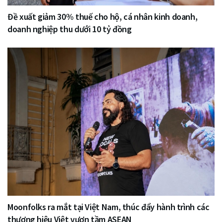
Đề xuất giảm 30% thuế cho hộ, cá nhân kinh doanh,
doanh nghiệp thu dưới 10 tỷ đồng
Moonfolks ra mắt tại Việt Nam, thúc đẩy hành trình các
thương hiệu Việt vươn tầm ASEAN