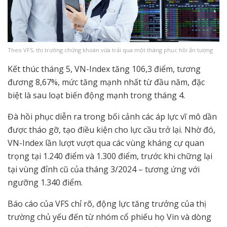
Theo VFS, thị trường chứng khoán vừa trải qua một tháng phục hồi ấn tượng
Kết thúc tháng 5, VN-Index tăng 106,3 điểm, tương
đương 8,67%, mức tăng mạnh nhất từ đầu năm, đặc
biệt là sau loạt biến động mạnh trong tháng 4.
Đà hồi phục diễn ra trong bối cảnh các áp lực vĩ mô dần
được tháo gỡ, tạo điều kiện cho lực cầu trở lại. Nhờ đó,
VN-Index lần lượt vượt qua các vùng kháng cự quan
trọng tại 1.240 điểm và 1.300 điểm, trước khi chững lại
tại vùng đỉnh cũ của tháng 3/2024 – tương ứng với
ngưỡng 1.340 điểm.
Báo cáo của VFS chỉ rõ, động lực tăng trưởng của thị
trường chủ yếu đến từ nhóm cổ phiếu họ Vin và dòng