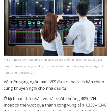
Khi VN-Index tiệm cận vùng đỉnh cũ và áp lực chốt lời ngắn hạn bắt đầu gia
tăng, những nhịp rung lắc được dự báo sẽ trở nên thường xuyên và quyết liệt
hơn trong thời gian tới.
Về triển vọng ngắn hạn, VFS đưa ra hai kịch bản chính
cùng khuyến nghị cho nhà đầu tư.
Ở kịch bản thứ nhất, với xác suất khoảng 40%, VN-
Index có thể vượt qua thành công vùng cản 1.330–1.340