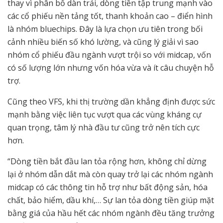
thay vì phân bổ dàn trải, dòng tiền tập trung mạnh vào
các cổ phiếu nền tảng tốt, thanh khoản cao – điển hình
là nhóm bluechips. Đây là lựa chọn ưu tiên trong bối
cảnh nhiều biến số khó lường, và cũng lý giải vì sao
nhóm cổ phiếu đầu ngành vượt trội so với midcap, vốn
có số lượng lớn nhưng vốn hóa vừa và ít câu chuyện hỗ
trợ.
Cũng theo VFS, khi thị trường dần khẳng định được sức
mạnh bằng việc liên tục vượt qua các vùng kháng cự
quan trọng, tâm lý nhà đầu tư cũng trở nên tích cực
hơn.
“Dòng tiền bắt đầu lan tỏa rộng hơn, không chỉ dừng
lại ở nhóm dẫn dắt mà còn quay trở lại các nhóm ngành
midcap có các thông tin hỗ trợ như bất động sản, hóa
chất, bảo hiểm, dầu khí,… Sự lan tỏa dòng tiền giúp mặt
bằng giá của hầu hết các nhóm ngành đều tăng trưởng