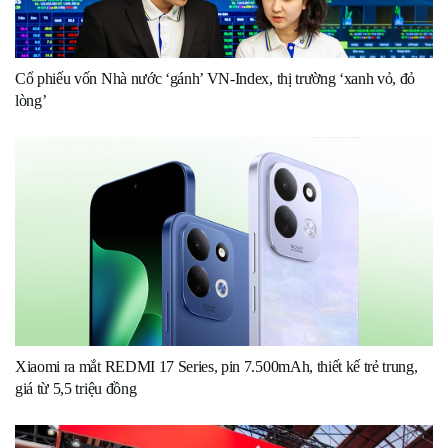
Cổ phiếu vốn Nhà nước ‘gánh’ VN-Index, thị trường ‘xanh vỏ, đỏ
lòng’
Xiaomi ra mắt REDMI 17 Series, pin 7.500mAh, thiết kế trẻ trung,
giá từ 5,5 triệu đồng