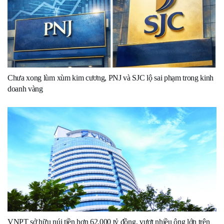
Chưa xong lùm xùm kim cương, PNJ và SJC lộ sai phạm trong kinh
doanh vàng
VNPT sở hữu núi tiền hơn 62.000 tỷ đồng, vượt nhiều ông lớn trên