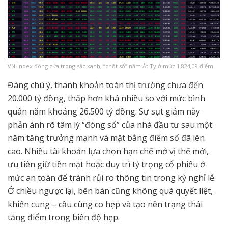
VN-Index đóng cửa trong sắc xanh, “chốt sổ” năm Ất Tỵ ở mức 1.824,09 điểm
Đáng chú ý, thanh khoản toàn thị trường chưa đến
20.000 tỷ đồng, thấp hơn khá nhiều so với mức bình
quân năm khoảng 26.500 tỷ đồng. Sự sụt giảm này
phản ánh rõ tâm lý “đóng sổ” của nhà đầu tư sau một
năm tăng trưởng mạnh và mặt bằng điểm số đã lên
cao. Nhiều tài khoản lựa chọn hạn chế mở vị thế mới,
ưu tiên giữ tiền mặt hoặc duy trì tỷ trọng cổ phiếu ở
mức an toàn để tránh rủi ro thông tin trong kỳ nghỉ lễ.
Ở chiều ngược lại, bên bán cũng không quá quyết liệt,
khiến cung – cầu cùng co hẹp và tạo nên trạng thái
tăng điểm trong biên độ hẹp.