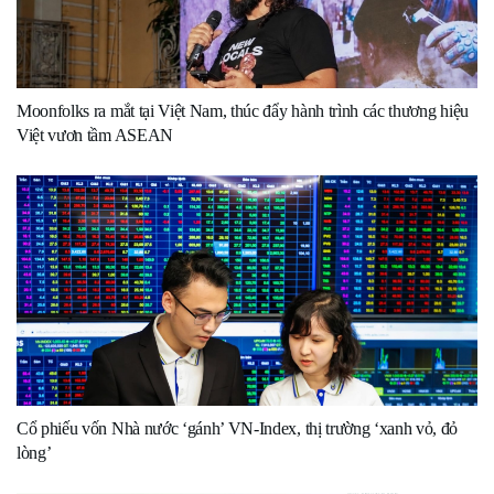
Moonfolks ra mắt tại Việt Nam, thúc đẩy hành trình các thương hiệu
Việt vươn tầm ASEAN
Cổ phiếu vốn Nhà nước ‘gánh’ VN-Index, thị trường ‘xanh vỏ, đỏ
lòng’