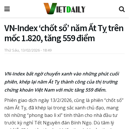
VN-Index ‘chốt sổ’ năm Ất Tỵ trên
mốc 1.820, tăng 559 điểm
Thứ Sáu, 13/02/2026 - 18:49
VN-Index bất ngờ chuyển xanh vào những phút cuối
phiên, khép lại năm Ất Tỵ thành công của thị trường
chứng khoán Việt Nam với mức tăng 559 điểm.
Phiên giao dịch ngày 13/2/2026, cũng là phiên “chốt sổ”
năm Ất Tỵ, đã khép lại trong sắc xanh chủ đạo, mang
tới những “phong bao lì xì” tinh thần cho nhà đầu tư
trước kỳ nghỉ Tết Nguyên đán Bính Ngọ. Dù tâm lý