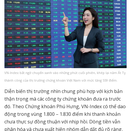
VN-Index bất ngờ chuyển xanh vào những phút cuối phiên, khép lại năm Ất Tỵ
thành công của thị trường chứng khoán Việt Nam với mức tăng 559 điểm.
Diễn biến thị trường nhìn chung phù hợp với kịch bản
thận trọng mà các công ty chứng khoán đưa ra trước
đó. Theo Chứng khoán Phú Hưng, VN-Index có thể dao
động trong vùng 1.800 – 1.830 điểm khi thanh khoản
chưa thực sự đồng thuận với nhịp hồi. Dòng tiền vẫn
phân hóa và chưa xuất hiện nhóm dẫn dắt đủ rõ ràng,