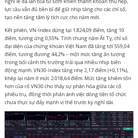
nghỉ lễ đã lan tỏa từ sớm khiến thanh khoản thu hẹp,
lực cầu vẫn đủ bền bỉ để giữ nhịp tăng cho các chỉ số,
tạo nền tảng tâm lý tích cực cho năm mới.
Kết phiên, VN-Index dừng tại 1.824,09 điểm, tăng 10
điểm, tương ứng 0,55%. Tính chung năm Ất Tỵ, chỉ số
đại diện của chứng khoán Việt Nam đã tăng tới 559,04
điểm, tương đương 44,2% – một mức tăng ấn tượng
trong bối cảnh thị trường trải qua nhiều nhịp biến
động mạnh. VN30-Index tăng nhẹ 2,17 điểm (+0,11%),
khép lại năm ở mức 2.018,64 điểm. Mức tăng khiêm tốn
hơn của rổ VN30 cho thấy sự phân hóa giữa các cổ
phiếu trụ, đồng thời phản ánh việc dòng tiền tổ chức
chưa thực sự đẩy mạnh vị thế trước kỳ nghỉ dài.