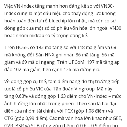
Việc VN-Index tăng mạnh hơn đáng kể so với VN30-
Index cũng là một dấu hiệu cho thấy động lực không
hoàn toàn đến từ rổ bluechip lớn nhất, mà còn có sự
đóng góp của một số cổ phiếu vốn hóa lớn ngoài VN30
hoặc nhóm midcap có tỷ trọng đáng kể.
Trên HOSE, có 193 mã tăng so với 118 mã giảm và 68
mã không đổi. Sàn HNX ghi nhận 86 mã tăng, 56 mã
giảm và 69 mã đi ngang. Trên UPCoM, 197 mã tăng áp
đảo 102 mã giảm, bên cạnh 126 mã đứng giá.
Về đóng góp cụ thể, tâm điểm nâng đỡ thị trường tiếp
tục là cổ phiếu VIC của Tập đoàn Vingroup. Mã này
tăng 0,63% và đóng góp 1,63 điểm cho VN-Index – mức
ảnh hưởng lớn nhất trong phiên. Theo sau là hai đại
diện của nhóm tài chính, với TCX (góp 1,08 điểm) và
CTG (góp 0,99 điểm). Các mã vốn hoá lớn khác như GEE,
GVR, BSR và STB cũng góp thêm từ 0,6 – 0,9 điểm cho