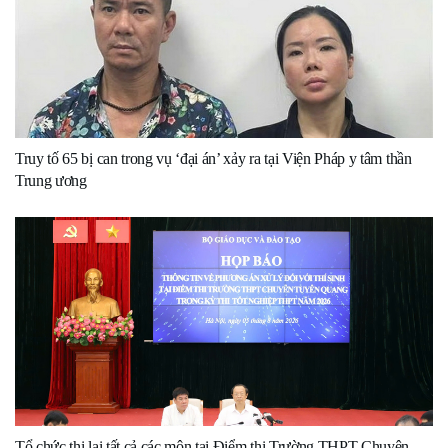
Truy tố 65 bị can trong vụ ‘đại án’ xảy ra tại Viện Pháp y tâm thần
Trung ương
Tổ chức thi lại tất cả các môn tại Điểm thi Trường THPT Chuyên