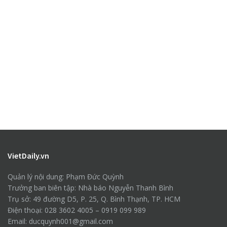
VietDaily.vn
Quản lý nội dung: Phạm Đức Quỳnh
Trưởng ban biên tập: Nhà báo Nguyễn Thanh Bình
Trụ sở: 49 đường D5, P. 25, Q. Bình Thạnh, TP. HCM
Điện thoại: 028 3602 4005 – 0919 099 989
Email: ducquynh001@gmail.com