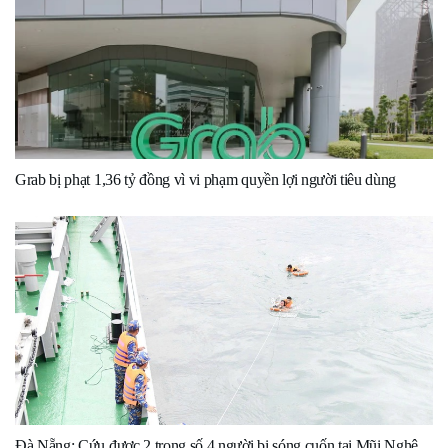
Grab bị phạt 1,36 tỷ đồng vì vi phạm quyền lợi người tiêu dùng
Đà Nẵng: Cứu được 2 trong số 4 người bị sóng cuốn tại Mũi Nghê