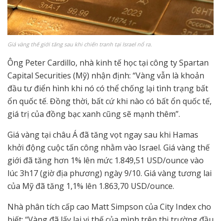
Giá vàng thế giới tăng sau khi chiến tranh tại Israel nổ ra.
Ông Peter Cardillo, nhà kinh tế học tại công ty Spartan
Capital Securities (Mỹ) nhận định: “Vàng vẫn là khoản
đầu tư điển hình khi nó có thể chống lại tình trạng bất
ổn quốc tế. Đồng thời, bất cứ khi nào có bất ổn quốc tế,
giá trị của đồng bạc xanh cũng sẽ mạnh thêm”.
Giá vàng tại châu Á đã tăng vọt ngay sau khi Hamas
khởi động cuộc tấn công nhằm vào Israel. Giá vàng thế
giới đã tăng hơn 1% lên mức 1.849,51 USD/ounce vào
lúc 3h17 (giờ địa phương) ngày 9/10. Giá vàng tương lai
của Mỹ đã tăng 1,1% lên 1.863,70 USD/ounce.
Nhà phân tích cấp cao Matt Simpson của City Index cho
biết: “Vàng đã lấy lại vị thế của mình trên thị trường đầu