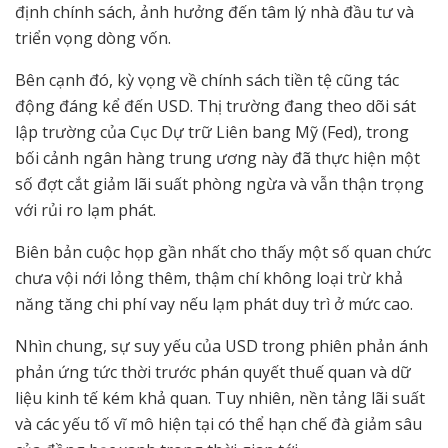
định chính sách, ảnh hưởng đến tâm lý nhà đầu tư và
triển vọng dòng vốn.
Bên cạnh đó, kỳ vọng về chính sách tiền tệ cũng tác
động đáng kể đến USD. Thị trường đang theo dõi sát
lập trường của Cục Dự trữ Liên bang Mỹ (Fed), trong
bối cảnh ngân hàng trung ương này đã thực hiện một
số đợt cắt giảm lãi suất phòng ngừa và vẫn thận trọng
với rủi ro lạm phát.
Biên bản cuộc họp gần nhất cho thấy một số quan chức
chưa vội nới lỏng thêm, thậm chí không loại trừ khả
năng tăng chi phí vay nếu lạm phát duy trì ở mức cao.
Nhìn chung, sự suy yếu của USD trong phiên phản ánh
phản ứng tức thời trước phán quyết thuế quan và dữ
liệu kinh tế kém khả quan. Tuy nhiên, nền tảng lãi suất
và các yếu tố vĩ mô hiện tại có thể hạn chế đà giảm sâu