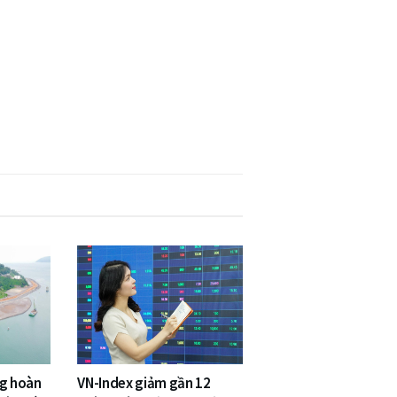
ng hoàn
VN-Index giảm gần 12