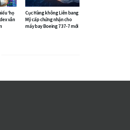
hiếu ‘họ
Cục Hàng không Liên bang
ndex vẫn
Mỹ cấp chứng nhận cho
m
máy bay Boeing 737-7 mới