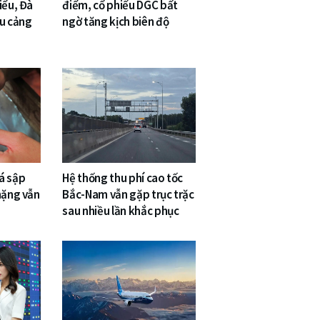
iểu, Đà
điểm, cổ phiếu DGC bất
êu cảng
ngờ tăng kịch biên độ
á sập
Hệ thống thu phí cao tốc
nặng vẫn
Bắc-Nam vẫn gặp trục trặc
sau nhiều lần khắc phục