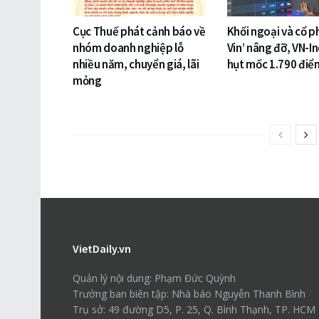
Cục Thuế phát cảnh báo về
Khối ngoại và cổ p
nhóm doanh nghiệp lỗ
Vin’ nâng đỡ, VN-I
nhiều năm, chuyển giá, lãi
hụt mốc 1.790 điể
mỏng
VietDaily.vn
Quản lý nội dung: Phạm Đức Quỳnh
Trưởng ban biên tập: Nhà báo Nguyễn Thanh Bình
Trụ sở: 49 đường D5, P. 25, Q. Bình Thạnh, TP. HCM