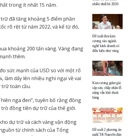
ất trong ít nhất 15 năm.
nhiều nhất hè 2026
ự trữ đã tăng khoảng 5 điểm phần
ốc rõ rệt từ năm 2022, và kể từ đó,
Đề xuất đưa kim
cương vào ngành
nghề kinh doanh có
 mua khoảng 200 tấn vàng. Vàng đang
điều kiện như vàng
 mạnh thêm.
c đo sức mạnh của USD so với một rổ
, làm dấy lên nhiều nghi ngại về vai
Kim cương giảm giá
 trữ toàn cầu.
sập sàn, chấp nhận lỗ
nặng vẫn khó thoát
hàng
Thiên nga đen”, tuyên bố rằng đồng
trò đồng tiền dự trữ của thế giới.
c kho dự trữ và cách vàng vận động
 nguồn từ chính sách của Tổng
Đề xuất 2 phương án
nghỉ Tết Nguyên đán