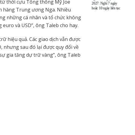
từ thời cựu Tổng thống Mỹ Joe
2027: Nghỉ 7 ngày
hoặc 10 ngày liên tục
gân hàng Trung ương Nga. Nhiều
hưng những cá nhân và tổ chức không
g euro và USD”, ông Taleb cho hay.
trữ hiệu quả. Các giao dịch vẫn được
, nhưng sau đó lại được quy đổi về
 sự gia tăng dự trữ vàng”, ông Taleb