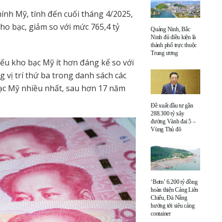
ính Mỹ, tính đến cuối tháng 4/2025,
ho bạc, giảm so với mức 765,4 tỷ
Quảng Ninh, Bắc
Ninh đủ điều kiện là
thành phố trực thuộc
Trung ương
ếu kho bạc Mỹ ít hơn đáng kể so với
 vị trí thứ ba trong danh sách các
bạc Mỹ nhiều nhất, sau hơn 17 năm
Đề xuất đầu tư gần
288.300 tỷ xây
đường Vành đai 5 –
Vùng Thủ đô
‘Bơm’ 6.200 tỷ đồng
hoàn thiện Cảng Liên
Chiểu, Đà Nẵng
hướng tới siêu cảng
container