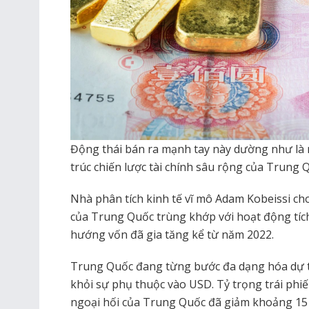
Động thái bán ra mạnh tay này dường như là m
trúc chiến lược tài chính sâu rộng của Trung 
Nhà phân tích kinh tế vĩ mô Adam Kobeissi cho
của Trung Quốc trùng khớp với hoạt động tíc
hướng vốn đã gia tăng kể từ năm 2022.
Trung Quốc đang từng bước đa dạng hóa dự trữ
khỏi sự phụ thuộc vào USD. Tỷ trọng trái phi
ngoại hối của Trung Quốc đã giảm khoảng 15