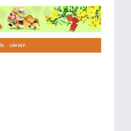
ỎE
LÀM ĐẸP