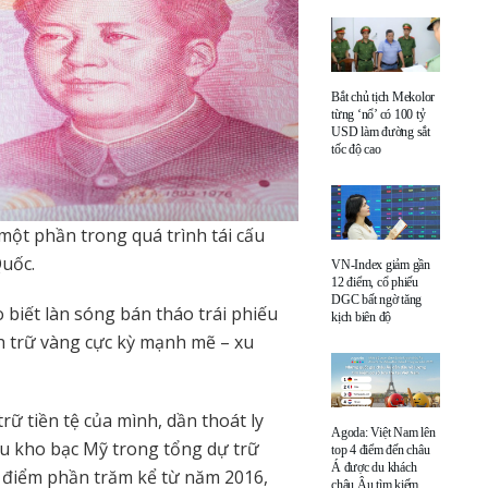
Bắt chủ tịch Mekolor
từng ‘nổ’ có 100 tỷ
USD làm đường sắt
tốc độ cao
ột phần trong quá trình tái cấu
Quốc.
VN-Index giảm gần
12 điểm, cổ phiếu
DGC bất ngờ tăng
 biết làn sóng bán tháo trái phiếu
kịch biên độ
h trữ vàng cực kỳ mạnh mẽ – xu
 tiền tệ của mình, dần thoát ly
Agoda: Việt Nam lên
ếu kho bạc Mỹ trong tổng dự trữ
top 4 điểm đến châu
Á được du khách
 điểm phần trăm kể từ năm 2016,
châu Âu tìm kiếm