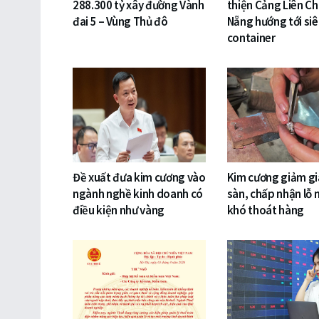
288.300 tỷ xây đường Vành
thiện Cảng Liên Ch
đai 5 – Vùng Thủ đô
Nẵng hướng tới si
container
Đề xuất đưa kim cương vào
Kim cương giảm gi
ngành nghề kinh doanh có
sàn, chấp nhận lỗ 
điều kiện như vàng
khó thoát hàng