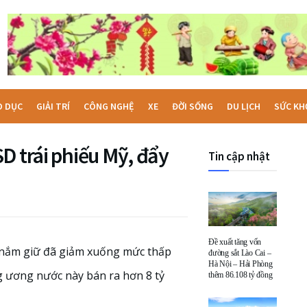
O DỤC
GIẢI TRÍ
CÔNG NGHỆ
XE
ĐỜI SỐNG
DU LỊCH
SỨC KH
D trái phiếu Mỹ, đẩy
Tin cập nhật
Đề xuất tăng vốn
 nắm giữ đã giảm xuống mức thấp
đường sắt Lào Cai –
Hà Nội – Hải Phòng
g ương nước này bán ra hơn 8 tỷ
thêm 86.108 tỷ đồng