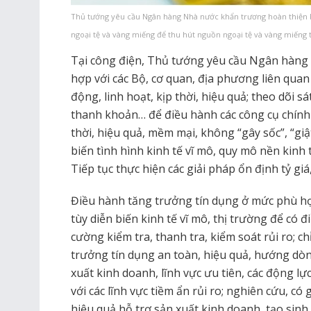
Thủ tướng yêu cầu Ngân hàng Nhà nước khẩn trương hoàn thiện b
ngoại tệ và vàng miếng để thu hút nguồn ngoại tệ và vàng miếng 
Tại công điện, Thủ tướng yêu cầu Ngân hàng 
hợp với các Bộ, cơ quan, địa phương liên quan
động, linh hoạt, kịp thời, hiệu quả; theo dõi sát
thanh khoản… để điều hành các công cụ chính s
thời, hiệu quả, mềm mại, không “gây sốc”, “giật
biến tình hình kinh tế vĩ mô, quy mô nền kinh t
Tiếp tục thực hiện các giải pháp ổn định tỷ giá,
Điều hành tăng trưởng tín dụng ở mức phù hợ
tùy diễn biến kinh tế vĩ mô, thị trường để có 
cường kiểm tra, thanh tra, kiểm soát rủi ro; ch
trưởng tín dụng an toàn, hiệu quả, hướng dòn
xuất kinh doanh, lĩnh vực ưu tiên, các động lự
với các lĩnh vực tiềm ẩn rủi ro; nghiên cứu, có
hiệu quả hỗ trợ sản xuất kinh doanh, tạo sinh