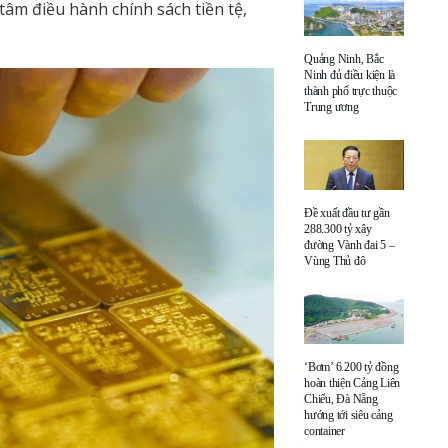
tâm điều hành chính sách tiền tệ,
Quảng Ninh, Bắc
Ninh đủ điều kiện là
thành phố trực thuộc
Trung ương
Đề xuất đầu tư gần
288.300 tỷ xây
đường Vành đai 5 –
Vùng Thủ đô
‘Bơm’ 6.200 tỷ đồng
hoàn thiện Cảng Liên
Chiểu, Đà Nẵng
hướng tới siêu cảng
container