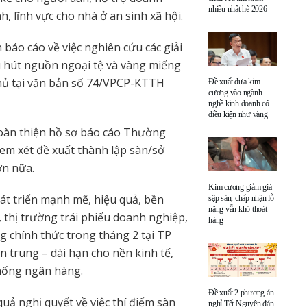
nhiều nhất hè 2026
, lĩnh vực cho nhà ở an sinh xã hội.
áo cáo về việc nghiên cứu các giải
 hút nguồn ngoại tệ và vàng miếng
hủ tại văn bản số 74/VPCP-KTTH
Đề xuất đưa kim
cương vào ngành
nghề kinh doanh có
điều kiện như vàng
oàn thiện hồ sơ báo cáo Thường
xem xét đề xuất thành lập sàn/sở
ơn nữa.
Kim cương giảm giá
át triển mạnh mẽ, hiệu quả, bền
sập sàn, chấp nhận lỗ
nặng vẫn khó thoát
 thị trường trái phiếu doanh nghiệp,
hàng
g chính thức trong tháng 2 tại TP
 trung – dài hạn cho nền kinh tế,
thống ngân hàng.
Đề xuất 2 phương án
quả nghị quyết về việc thí điểm sàn
nghỉ Tết Nguyên đán