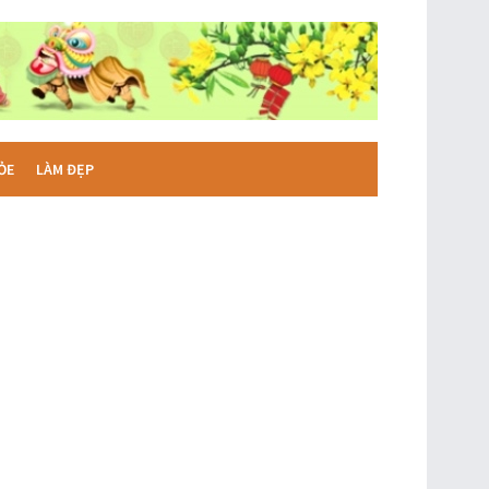
ỎE
LÀM ĐẸP