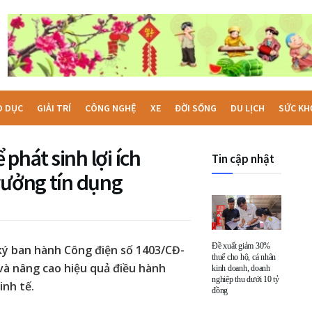
O DỤC
GIẢI TRÍ
CÔNG NGHỆ
XE
ĐỜI SỐNG
DU LỊCH
SỨC KH
phát sinh lợi ích
Tin cập nhật
rưởng tín dụng
Đề xuất giảm 30%
ý ban hành Công điện số 1403/CĐ-
thuế cho hộ, cá nhân
và nâng cao hiệu quả điều hành
kinh doanh, doanh
nghiệp thu dưới 10 tỷ
inh tế.
đồng