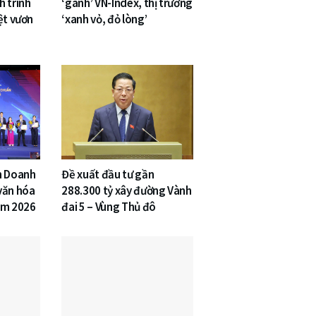
h trình
‘gánh’ VN-Index, thị trường
ệt vươn
‘xanh vỏ, đỏ lòng’
n Doanh
Đề xuất đầu tư gần
văn hóa
288.300 tỷ xây đường Vành
am 2026
đai 5 – Vùng Thủ đô