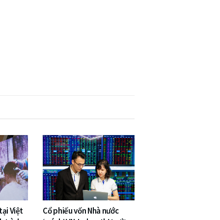
ại Việt
Cổ phiếu vốn Nhà nước