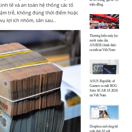
inh tế và an toàn hệ thống các tổ
triệu đồng
chậm trễ, không đúng thời điểm hoặc
vụ lợi ích nhóm, sân sau…
Thương hiệu máy lọc
nước toàn cầu
ANJIER chính thức
ra mắt tại Việt Nam
ASUS Republic of
Gamers ra mắt ROG
Strix SCAR 18 2026
tại Việt Nam
Dropbox mở rộng hệ
sinh thái AI với