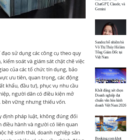
ChatGPT, Claude, và
Gemini
Sandoz bổ nhiệm bà
Võ Thị Thúy Hà làm
đạo sử dụng các công cụ theo quy
Tổng Giám Đốc tại
Việt Nam
 kiểm soát và giám sát chặt chẽ việc
ao của các tổ chức tín dụng, bảo
vực ưu tiên, quan trọng, các động
uất khẩu, đầu tư), phục vụ nhu cầu
Khởi động xét chọn
hiệp, người dân có điều kiện mở
Doanh nghiệp đạt
chuẩn văn hóa kinh
, bền vững nhưng thiếu vốn.
doanh Việt Nam 2026
 định pháp luật, không đúng đối
n điều hành và người có liên quan
uộc hệ sinh thái, doanh nghiệp sân
Booking.com khơi