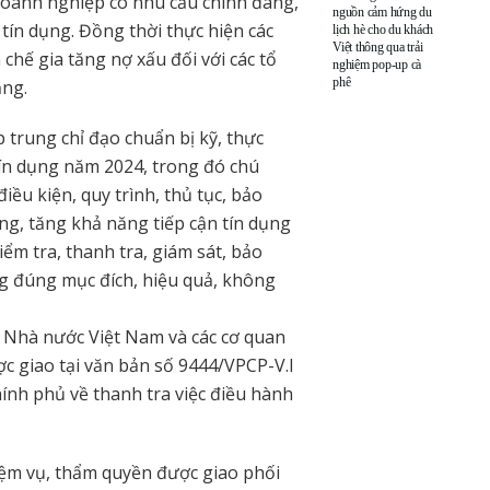
 doanh nghiệp có nhu cầu chính đáng,
nguồn cảm hứng du
tín dụng. Đồng thời thực hiện các
lịch hè cho du khách
Việt thông qua trải
chế gia tăng nợ xấu đối với các tổ
nghiệm pop-up cà
phê
ăng.
rung chỉ đạo chuẩn bị kỹ, thực
tín dụng năm 2024, trong đó chú
điều kiện, quy trình, thủ tục, bảo
g, tăng khả năng tiếp cận tín dụng
ểm tra, thanh tra, giám sát, bảo
ng đúng mục đích, hiệu quả, không
 Nhà nước Việt Nam và các cơ quan
c giao tại văn bản số 9444/VPCP-V.I
nh phủ về thanh tra việc điều hành
ệm vụ, thẩm quyền được giao phối