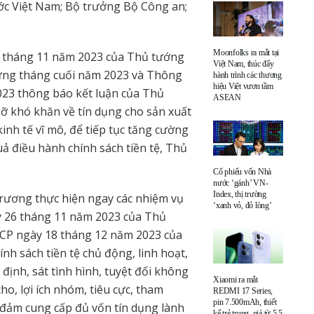
c Việt Nam; Bộ trưởng Bộ Công an;
Moonfolks ra mắt tại
 tháng 11 năm 2023 của Thủ tướng
Việt Nam, thúc đẩy
hững tháng cuối năm 2023 và Thông
hành trình các thương
hiệu Việt vươn tầm
23 thông báo kết luận của Thủ
ASEAN
gỡ khó khăn về tín dụng cho sản xuất
inh tế vĩ mô, để tiếp tục tăng cường
ả điều hành chính sách tiền tệ, Thủ
Cổ phiếu vốn Nhà
nước ‘gánh’ VN-
Index, thị trường
rương thực hiện ngay các nhiệm vụ
‘xanh vỏ, đỏ lòng’
y 26 tháng 11 năm 2023 của Thủ
CP ngày 18 tháng 12 năm 2023 của
h sách tiền tệ chủ động, linh hoạt,
 định, sát tình hình, tuyệt đối không
Xiaomi ra mắt
ho, lợi ích nhóm, tiêu cực, tham
REDMI 17 Series,
pin 7.500mAh, thiết
 đảm cung cấp đủ vốn tín dụng lành
kế trẻ trung, giá từ 5,5