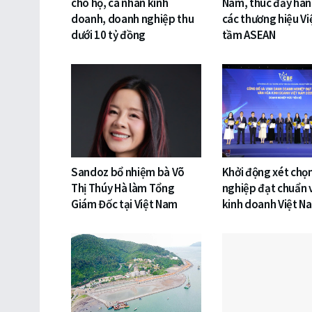
cho hộ, cá nhân kinh
Nam, thúc đẩy hàn
doanh, doanh nghiệp thu
các thương hiệu Vi
dưới 10 tỷ đồng
tầm ASEAN
Sandoz bổ nhiệm bà Võ
Khởi động xét chọ
Thị Thúy Hà làm Tổng
nghiệp đạt chuẩn 
Giám Đốc tại Việt Nam
kinh doanh Việt N