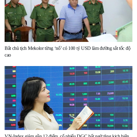
Bắt chủ tịch Mekolor từng ‘nổ’ có 100 tỷ USD làm đường sắt tốc độ
cao
VN-Index giảm gần 12 điểm, cổ phiếu DGC bất ngờ tăng kịch biên