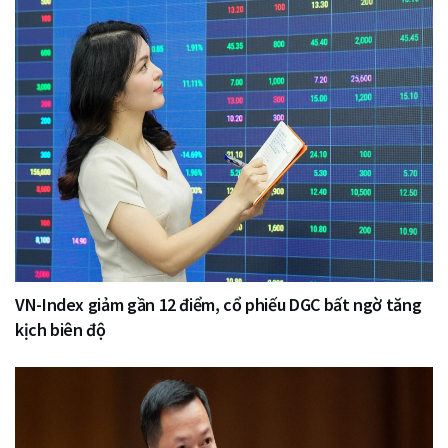
VN-Index giảm gần 12 điểm, cổ phiếu DGC bất ngờ tăng
kịch biên độ