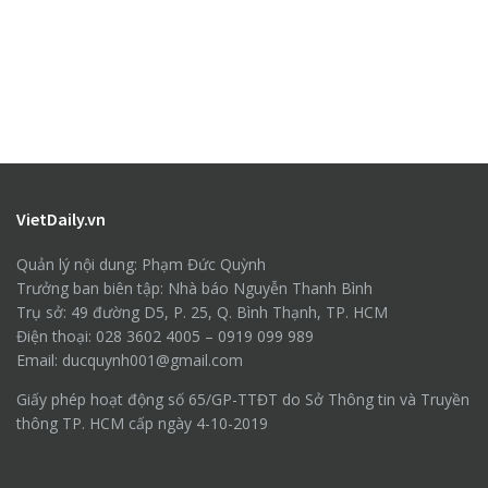
VietDaily.vn
Quản lý nội dung: Phạm Đức Quỳnh
Trưởng ban biên tập: Nhà báo Nguyễn Thanh Bình
Trụ sở: 49 đường D5, P. 25, Q. Bình Thạnh, TP. HCM
Điện thoại: 028 3602 4005 – 0919 099 989
Email: ducquynh001@gmail.com
Giấy phép hoạt động số 65/GP-TTĐT do Sở Thông tin và Truyền
thông TP. HCM cấp ngày 4-10-2019