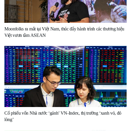
Moonfolks ra mắt tại Việt Nam, thúc đẩy hành trình các thương hiệu
Việt vươn tầm ASEAN
Cổ phiếu vốn Nhà nước ‘gánh’ VN-Index, thị trường ‘xanh vỏ, đỏ
lòng’