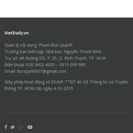
VietDaily.vn
Quản lý nội dung: Phạm Đức Quỳnh
Trưởng ban biên tập: Nhà báo Nguyễn Thanh Bình
Trụ sở: 49 đường D5, P. 25, Q. Bình Thạnh, TP. HCM
Điện thoại: 028 3602 4005 – 0919 099 989
Email: ducquynh001@gmail.com
Giấy phép hoạt động số 65/GP-TTĐT do Sở Thông tin và Truyền
thông TP. HCM cấp ngày 4-10-2019