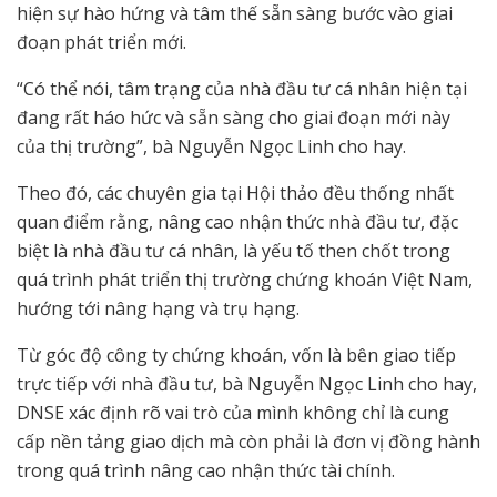
hiện sự hào hứng và tâm thế sẵn sàng bước vào giai
đoạn phát triển mới.
“Có thể nói, tâm trạng của nhà đầu tư cá nhân hiện tại
đang rất háo hức và sẵn sàng cho giai đoạn mới này
của thị trường”, bà Nguyễn Ngọc Linh cho hay.
Theo đó, các chuyên gia tại Hội thảo đều thống nhất
quan điểm rằng, nâng cao nhận thức nhà đầu tư, đặc
biệt là nhà đầu tư cá nhân, là yếu tố then chốt trong
quá trình phát triển thị trường chứng khoán Việt Nam,
hướng tới nâng hạng và trụ hạng.
Từ góc độ công ty chứng khoán, vốn là bên giao tiếp
trực tiếp với nhà đầu tư, bà Nguyễn Ngọc Linh cho hay,
DNSE xác định rõ vai trò của mình không chỉ là cung
cấp nền tảng giao dịch mà còn phải là đơn vị đồng hành
trong quá trình nâng cao nhận thức tài chính.