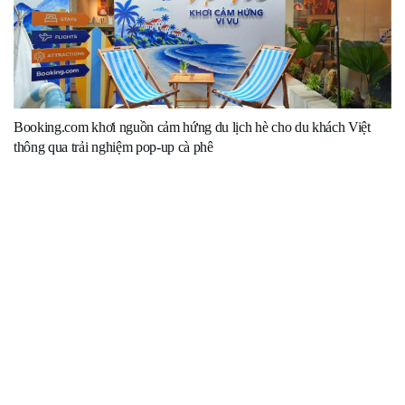
Booking.com khơi nguồn cảm hứng du lịch hè cho du khách Việt
thông qua trải nghiệm pop-up cà phê