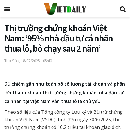
Thị trường chứng khoán Việt
Nam: ‘95% nhà đầu tư cá nhân
thua lỗ, bỏ chạy sau 2 năm’
Thứ Sáu, 18/07/2025 - 05:40
Dù chiếm gần như toàn bộ số lượng tài khoản và phần
lớn thanh khoản thị trường chứng khoán, nhà đầu tư
cá nhân tại Việt Nam vẫn thua lỗ là chủ yếu.
Theo số liệu của Tổng công ty Lưu ký và Bù trừ chứng
khoán Việt Nam (VSDC), tính đến ngày 30/6/2025, thị
trường chứng khoán có 10,2 triệu tài khoản giao dịch.