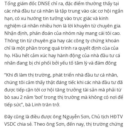
Tổng giám đốc DNSE chỉ ra, đặc điểm thường thấy tại
các nhà đầu tư cá nhân là tập trung vào các cơ hội ngắn
hạn, có xu hướng tin tưởng vào trực giác và kinh
nghiệm cá nhân nhiều hơn là lời khuyên từ chuyên gia.
Nhận định, phán đoán của nhóm này mang cái tôi cao.
Thông tin từ chuyên gia hay các công ty chứng khoán
chỉ là một phần trong quá trình ra quyết định của của
họ. Hầu hết cảm xúc hay hành động của nhà đầu tư cá
nhân đang bị chi phối bởi yếu tố tâm lý và đám đông
“Khi đi làm thị trường, phát triển nhà đầu tư cá nhân,
chúng tôi cảm thấy thật đáng tiếc khi các nhà đầu tư đã
được tiếp cận tới cơ hội tăng trưởng tài sản mà phải từ
bò sau 2 năm ‘bơi’ trong thị trường mà không có nơi để
tiếp sức”, bà Linh trăn trở.
Đây cũng là điều được ông Nguyễn Sơn, Chủ tịch HĐTV
VSDC chia sẻ. Theo ông Sơn, đến nay, thị trường chứng