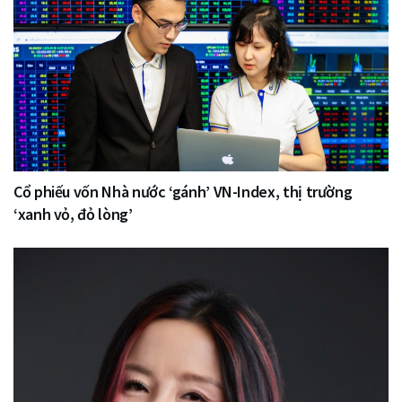
Cổ phiếu vốn Nhà nước ‘gánh’ VN-Index, thị trường
‘xanh vỏ, đỏ lòng’