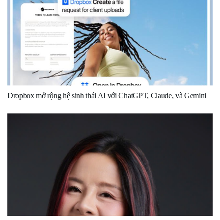
Dropbox mở rộng hệ sinh thái AI với ChatGPT, Claude, và Gemini