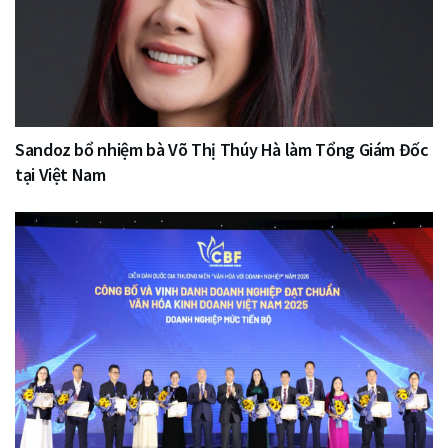
Sandoz bổ nhiệm bà Võ Thị Thúy Hà làm Tổng Giám Đốc
tại Việt Nam