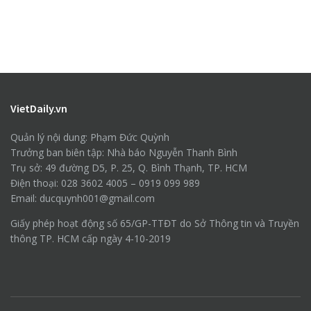
VietDaily.vn
Quản lý nội dung: Phạm Đức Quỳnh
Trưởng ban biên tập: Nhà báo Nguyễn Thanh Bình
Trụ sở: 49 đường D5, P. 25, Q. Bình Thạnh, TP. HCM
Điện thoại: 028 3602 4005 – 0919 099 989
Email: ducquynh001@gmail.com
Giấy phép hoạt động số 65/GP-TTĐT do Sở Thông tin và Truyền
thông TP. HCM cấp ngày 4-10-2019