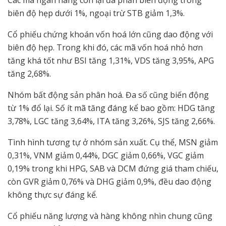
Các mã ngân hàng còn lại đa phần biến động trong
biên độ hẹp dưới 1%, ngoại trừ STB giảm 1,3%.
Cổ phiếu chứng khoán vốn hoá lớn cũng dao động với
biên độ hẹp. Trong khi đó, các mã vốn hoá nhỏ hơn
tăng khá tốt như BSI tăng 1,31%, VDS tăng 3,95%, APG
tăng 2,68%.
Nhóm bất động sản phân hoá. Đa số cũng biến động
từ 1% đổ lại. Số ít mã tăng đáng kể bao gồm: HDG tăng
3,78%, LGC tăng 3,64%, ITA tăng 3,26%, SJS tăng 2,66%.
Tình hình tương tự ở nhóm sản xuất. Cụ thể, MSN giảm
0,31%, VNM giảm 0,44%, DGC giảm 0,66%, VGC giảm
0,19% trong khi HPG, SAB và DCM đứng giá tham chiếu,
còn GVR giảm 0,76% và DHG giảm 0,9%, đều dao động
không thực sự đáng kể.
Cổ phiếu năng lượng và hàng không nhìn chung cũng