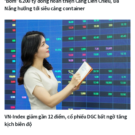
‘Bơm’ 6.200 tỷ đồng hoàn thiện Cảng Liên Chiểu, Đà
Nẵng hướng tới siêu cảng container
VN-Index giảm gần 12 điểm, cổ phiếu DGC bất ngờ tăng
kịch biên độ