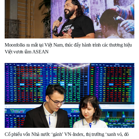
Moonfolks ra mắt tại Việt Nam, thúc đẩy hành trình các thương hiệu
Việt vươn tầm ASEAN
Cổ phiếu vốn Nhà nước ‘gánh’ VN-Index, thị trường ‘xanh vỏ, đỏ