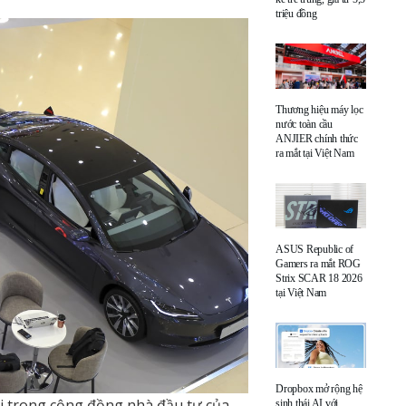
triệu đồng
Thương hiệu máy lọc
nước toàn cầu
ANJIER chính thức
ra mắt tại Việt Nam
ASUS Republic of
Gamers ra mắt ROG
Strix SCAR 18 2026
tại Việt Nam
Dropbox mở rộng hệ
i trong cộng đồng nhà đầu tư của
sinh thái AI với