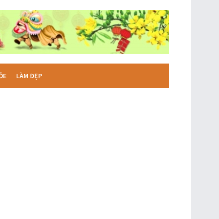
ỎE
LÀM ĐẸP