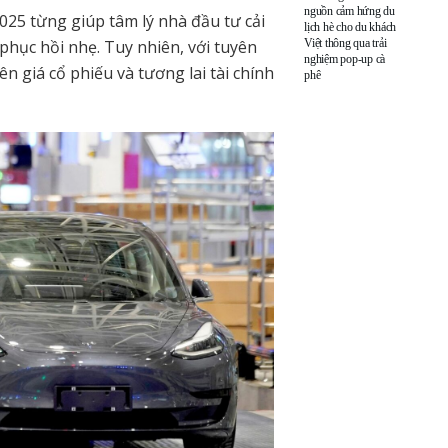
nguồn cảm hứng du
2025 từng giúp tâm lý nhà đầu tư cải
lịch hè cho du khách
Việt thông qua trải
 phục hồi nhẹ. Tuy nhiên, với tuyên
nghiệm pop-up cà
ên giá cổ phiếu và tương lai tài chính
phê