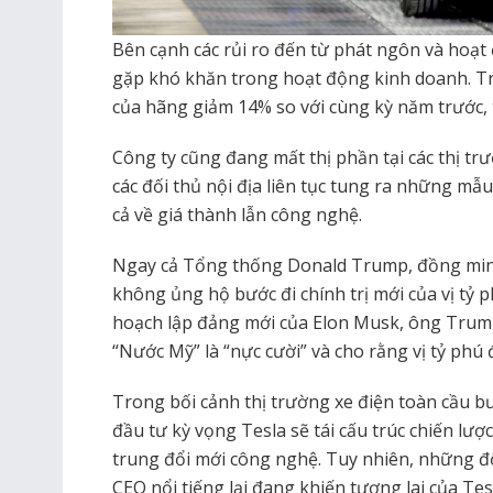
Bên cạnh các rủi ro đến từ phát ngôn và hoạt 
gặp khó khăn trong hoạt động kinh doanh. Tr
của hãng giảm 14% so với cùng kỳ năm trước, 
Công ty cũng đang mất thị phần tại các thị tr
các đối thủ nội địa liên tục tung ra những mẫu
cả về giá thành lẫn công nghệ.
Ngay cả Tổng thống Donald Trump, đồng minh
không ủng hộ bước đi chính trị mới của vị tỷ 
hoạch lập đảng mới của Elon Musk, ông Trum
“Nước Mỹ” là “nực cười” và cho rằng vị tỷ phú
Trong bối cảnh thị trường xe điện toàn cầu bư
đầu tư kỳ vọng Tesla sẽ tái cấu trúc chiến lượ
trung đổi mới công nghệ. Tuy nhiên, những độn
CEO nổi tiếng lại đang khiến tương lai của Tes