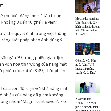
”.
ệ cho biết đảng mới sẽ tập trung
Moonfolks ra mắt tại
à khoảng 8 đến 10 ghế Hạ viện”.
Việt Nam, thúc đẩy
hành trình các thương
hiệu Việt vươn tầm
 vị thế quyết định trong việc thông
ASEAN
o rằng luật pháp phản ánh đúng ý
m sâu gần 7% trong phiên giao dịch
Cổ phiếu vốn Nhà
ến vốn hóa thị trường của hãng mất
nước ‘gánh’ VN-
Index, thị trường
 phiếu còn rơi tới 8,4%, chốt phiên
‘xanh vỏ, đỏ lòng’
, Tesla còn đối diện với khả năng mất
cổ phiếu của hãng đã giảm khoảng
Xiaomi ra mắt
trong nhóm “Magnificent Seven”, 7 cổ
REDMI 17 Series,
pin 7.500mAh, thiết
kế trẻ trung, giá từ 5,5