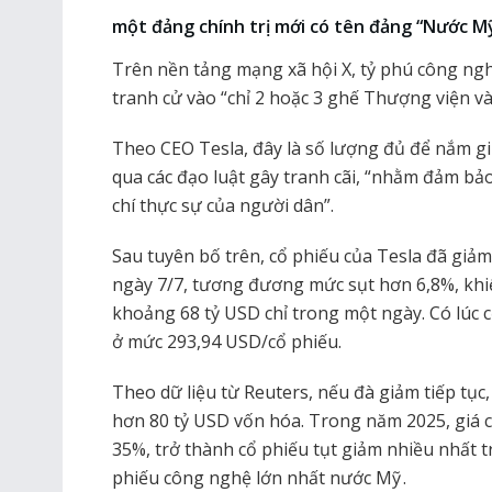
một đảng chính trị mới có tên đảng “Nước Mỹ
Trên nền tảng mạng xã hội X, tỷ phú công ngh
tranh cử vào “chỉ 2 hoặc 3 ghế Thượng viện v
Theo CEO Tesla, đây là số lượng đủ để nắm giữ
qua các đạo luật gây tranh cãi, “nhằm đảm bả
chí thực sự của người dân”.
Sau tuyên bố trên, cổ phiếu của Tesla đã giả
ngày 7/7, tương đương mức sụt hơn 6,8%, khi
khoảng 68 tỷ USD chỉ trong một ngày. Có lúc cổ
ở mức 293,94 USD/cổ phiếu.
Theo dữ liệu từ Reuters, nếu đà giảm tiếp tục
hơn 80 tỷ USD vốn hóa. Trong năm 2025, giá 
35%, trở thành cổ phiếu tụt giảm nhiều nhất 
phiếu công nghệ lớn nhất nước Mỹ .