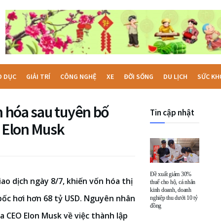
O DỤC
GIẢI TRÍ
CÔNG NGHỆ
XE
ĐỜI SỐNG
DU LỊCH
SỨC KH
n hóa sau tuyên bố
Tin cập nhật
a Elon Musk
Đề xuất giảm 30%
ao dịch ngày 8/7, khiến vốn hóa thị
thuế cho hộ, cá nhân
kinh doanh, doanh
bốc hơi hơn 68 tỷ USD. Nguyên nhân
nghiệp thu dưới 10 tỷ
đồng
a CEO Elon Musk về việc thành lập