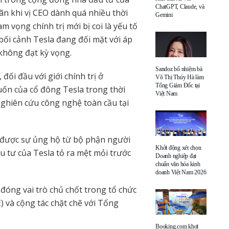
ChatGPT, Claude, và
ãn khi vị CEO dành quá nhiều thời
Gemini
 vọng chính trị mới bị coi là yếu tố
bối cảnh Tesla đang đối mặt với áp
 không đạt kỳ vọng.
Sandoz bổ nhiệm bà
đối đầu với giới chính trị ở
Võ Thị Thúy Hà làm
Tổng Giám Đốc tại
ốn của cổ đông Tesla trong thời
Việt Nam
nghiên cứu công nghệ toàn cầu tại
 được sự ủng hộ từ bộ phận người
Khởi động xét chọn
u tư của Tesla tỏ ra mệt mỏi trước
Doanh nghiệp đạt
chuẩn văn hóa kinh
doanh Việt Nam 2026
óng vai trò chủ chốt trong tổ chức
 và cộng tác chặt chẽ với Tổng
Booking.com khơi