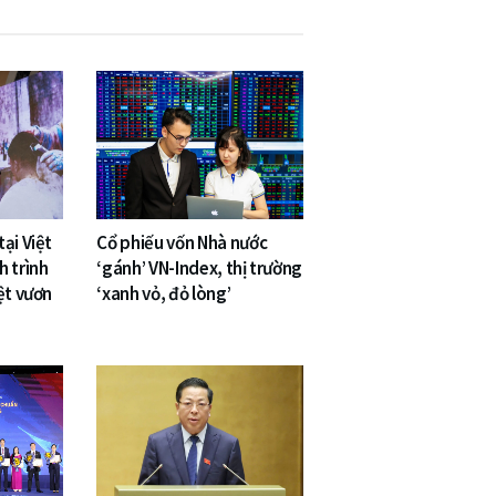
ại Việt
Cổ phiếu vốn Nhà nước
h trình
‘gánh’ VN-Index, thị trường
ệt vươn
‘xanh vỏ, đỏ lòng’