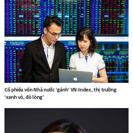
Cổ phiếu vốn Nhà nước ‘gánh’ VN-Index, thị trường
‘xanh vỏ, đỏ lòng’