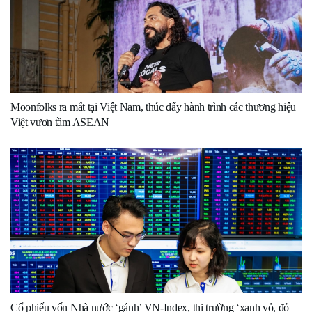
Moonfolks ra mắt tại Việt Nam, thúc đẩy hành trình các thương hiệu
Việt vươn tầm ASEAN
Cổ phiếu vốn Nhà nước ‘gánh’ VN-Index, thị trường ‘xanh vỏ, đỏ