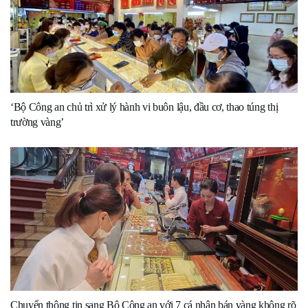
‘Bộ Công an chủ trì xử lý hành vi buôn lậu, đầu cơ, thao túng thị
trường vàng’
Chuyển thông tin sang Bộ Công an với 7 cá nhân bán vàng không rõ