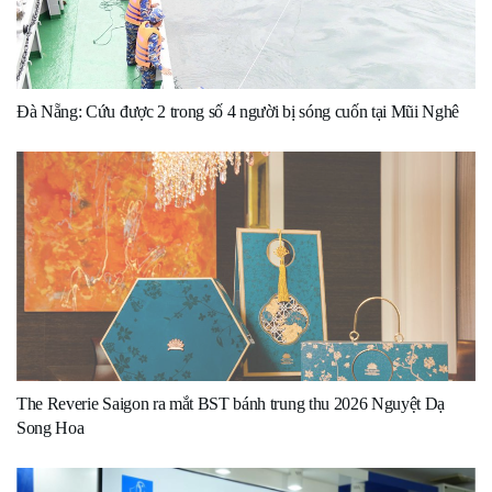
Đà Nẵng: Cứu được 2 trong số 4 người bị sóng cuốn tại Mũi Nghê
The Reverie Saigon ra mắt BST bánh trung thu 2026 Nguyệt Dạ
Song Hoa