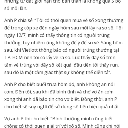
nhưng tự đặt giới hạn cho bản thân là không quá 5 bộ
số mỗi lần.
Anh P chia sẻ: “Tôi có thói quen mua vé số xong thường
để trong cốp xe đến ngày hôm sau mới lấy ra so số. Tối
ngày 12/7, mình có thấy thông tin có người trúng
thưởng, tuy nhiên cũng không để ý để so vé. Sáng hôm
sau, khi Vietlott thông báo có người trúng thưởng tại
TP. HCM nên tôi có lấy vé ra so. Lúc thấy dãy số trên
tấm vé trùng với dãy số kết quả, đầu tiên tôi thấy run,
sau đó là một cảm giác thật sự không thể diễn tả”.
Anh P cho biết buổi trưa hôm đó, anh không ăn nổi
cơm. Đến tối, sau khi đã bình tĩnh và chờ vợ ăn cơm
xong thì anh đã báo tin cho vợ biết. Đồng thời, anh P
cho biết sẽ suy nghĩ để sử dụng số tiền hiệu quả nhất.
Vợ anh P thì cho biết: “Bình thường mình cũng biết
chồng có thói quen giải trí với xổ số. Mình cũng chỉ nói