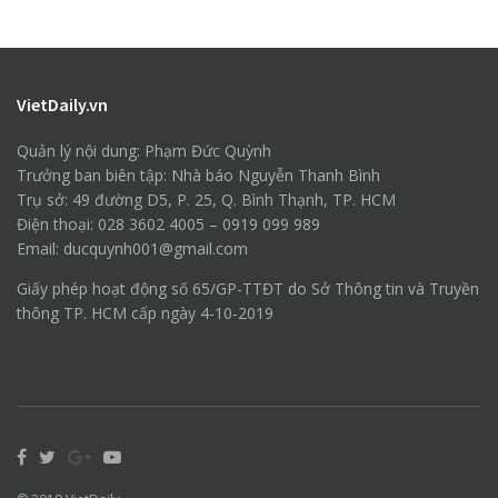
VietDaily.vn
Quản lý nội dung: Phạm Đức Quỳnh
Trưởng ban biên tập: Nhà báo Nguyễn Thanh Bình
Trụ sở: 49 đường D5, P. 25, Q. Bình Thạnh, TP. HCM
Điện thoại: 028 3602 4005 – 0919 099 989
Email: ducquynh001@gmail.com
Giấy phép hoạt động số 65/GP-TTĐT do Sở Thông tin và Truyền
thông TP. HCM cấp ngày 4-10-2019