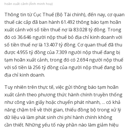
hoãn xuất cảnh (Ảnh minh hoạ)
Thông tin từ Cục Thuế (Bộ Tài chính), đến nay, cơ quan
thuế các cấp đã ban hành 61.492 thông báo tạm hoãn
xuất cảnh với số tiền thuế nợ là 83.028 tỷ đồng. Trong
đó có 36.646 người nộp thuế bỏ địa chỉ kinh doanh với
số tiền thuế nợ là 13.407 tỷ đồng. Cơ quan thuế đã thu
được 4.955 tỷ đồng của 7.309 người nộp thuế đang bị
tạm hoãn xuất cảnh, trong đó có 2.694 người nộp thuế
với số tiền là 256 tỷ đồng của người nộp thuế đang bỏ
địa chỉ kinh doanh.
Tuy nhiên trên thực tế, việc gửi thông báo tạm hoãn
xuất cảnh theo phương thức hành chính truyền thống
như công văn giấy hoặc chuyển phát nhanh, … có khả
năng chậm trễ về thời gian, thiếu đồng bộ trong xử lý
dữ liệu và làm phát sinh chi phí hành chính không
cần thiết. Những yếu tố này phần nào làm giảm hiệu