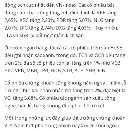
động tích cực nhất đến VN-Index. Các cổ phiếu bất
động sản khác cũng tăng tốt, điển hình là VRE tăng
2,65%, KBC tăng 2,23%, PDR tăng 5,07%, NLG tăng
2,07%, DIG tăng 2,74%, DXG tăng 4,03%… Tuy nhiên,
ITA và SGR lại bất ngờ giảm kịch sàn.
Ở nhóm ngân hàng, tất cả các cổ phiếu trên sàn HoSE
đều ghi nhận sắc xanh, trong đó, TCB và OCB đều tăng
trên 2%; đa số cổ phiếu còn lại tăng trên 1% như VCB,
BID, VPB, MBB, LPB, HDB, STB, ACB, SHB, EIB.
Cổ phiếu chứng khoán cũng không nằm ngoài “mâm cỗ
Trung Thu” khi nhan nhản mã tăng trên 2%, đặc biệt là
VCI tăng 5,08%. Cổ phiếu các ngành sản xuất, công
nghệ, bán lẻ, hàng không đều phục hồi rõ rệt.
Một trong những lực đẩy giúp thị trường chứng khoán
Việt Nam bứt phá trong phiên này là việc khối ngoại