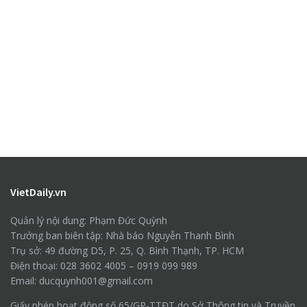
VietDaily.vn
Quản lý nội dung: Phạm Đức Quỳnh
Trưởng ban biên tập: Nhà báo Nguyễn Thanh Bình
Trụ sở: 49 đường D5, P. 25, Q. Bình Thạnh, TP. HCM
Điện thoại: 028 3602 4005 – 0919 099 989
Email: ducquynh001@gmail.com
Giấy phép hoạt động số 65/GP-TTĐT do Sở Thông tin và Truyền