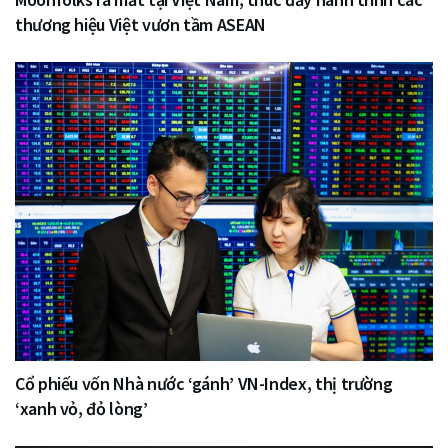
thương hiệu Việt vươn tầm ASEAN
Cổ phiếu vốn Nhà nước ‘gánh’ VN-Index, thị trường
‘xanh vỏ, đỏ lòng’