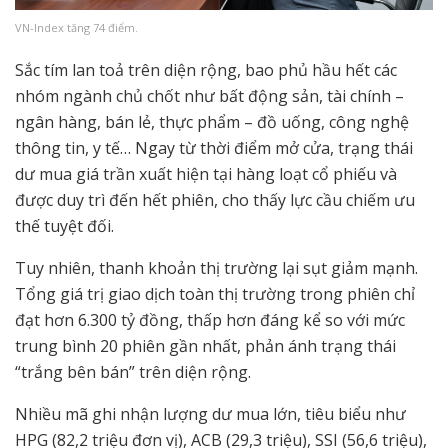
VN-Index tăng 74 điểm.
Sắc tím lan toả trên diện rộng, bao phủ hầu hết các
nhóm ngành chủ chốt như bất động sản, tài chính –
ngân hàng, bán lẻ, thực phẩm – đồ uống, công nghệ
thông tin, y tế… Ngay từ thời điểm mở cửa, trạng thái
dư mua giá trần xuất hiện tại hàng loạt cổ phiếu và
được duy trì đến hết phiên, cho thấy lực cầu chiếm ưu
thế tuyệt đối.
Tuy nhiên, thanh khoản thị trường lại sụt giảm mạnh.
Tổng giá trị giao dịch toàn thị trường trong phiên chỉ
đạt hơn 6.300 tỷ đồng, thấp hơn đáng kể so với mức
trung bình 20 phiên gần nhất, phản ánh trạng thái
“trắng bên bán” trên diện rộng.
Nhiều mã ghi nhận lượng dư mua lớn, tiêu biểu như
HPG (82,2 triệu đơn vị), ACB (29,3 triệu), SSI (56,6 triệu),