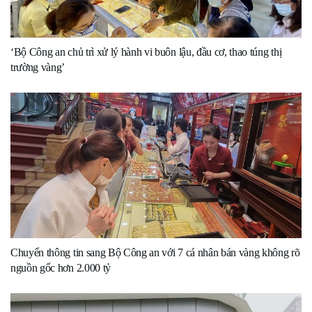
‘Bộ Công an chủ trì xử lý hành vi buôn lậu, đầu cơ, thao túng thị
trường vàng’
Chuyển thông tin sang Bộ Công an với 7 cá nhân bán vàng không rõ
nguồn gốc hơn 2.000 tỷ