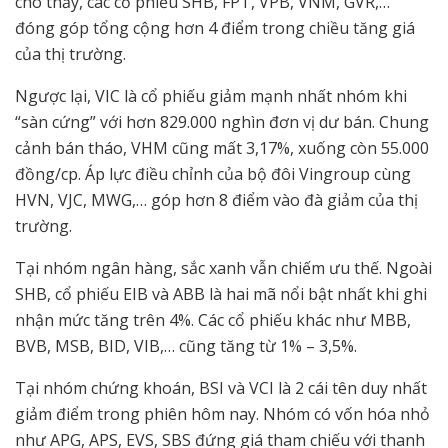
cho thấy, các cổ phiếu SHB, FPT, VPB, VNM, GVR,…
đóng góp tổng cộng hơn 4 điểm trong chiều tăng giá
của thị trường.
Ngược lại, VIC là cổ phiếu giảm mạnh nhất nhóm khi
“sàn cứng” với hơn 829.000 nghìn đơn vị dư bán. Chung
cảnh bán tháo, VHM cũng mất 3,17%, xuống còn 55.000
đồng/cp. Áp lực điều chỉnh của bộ đôi Vingroup cùng
HVN, VJC, MWG,… góp hơn 8 điểm vào đà giảm của thị
trường.
Tại nhóm ngân hàng, sắc xanh vẫn chiếm ưu thế. Ngoài
SHB, cổ phiếu EIB và ABB là hai mã nổi bật nhất khi ghi
nhận mức tăng trên 4%. Các cổ phiếu khác như MBB,
BVB, MSB, BID, VIB,… cũng tăng từ 1% – 3,5%.
Tại nhóm chứng khoán, BSI và VCI là 2 cái tên duy nhất
giảm điểm trong phiên hôm nay. Nhóm có vốn hóa nhỏ
như APG, APS, EVS, SBS đứng giá tham chiếu với thanh