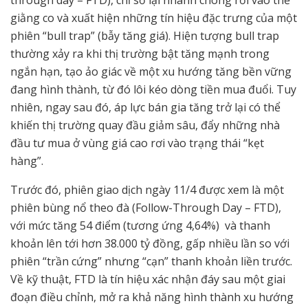
through day – FTD), chỉ số lại nhanh chóng rơi vào thế
giằng co và xuất hiện những tín hiệu đặc trưng của một
phiên “bull trap” (bẫy tăng giá). Hiện tượng bull trap
thường xảy ra khi thị trường bật tăng mạnh trong
ngắn hạn, tạo ảo giác về một xu hướng tăng bền vững
đang hình thành, từ đó lôi kéo dòng tiền mua đuổi. Tuy
nhiên, ngay sau đó, áp lực bán gia tăng trở lại có thể
khiến thị trường quay đầu giảm sâu, đẩy những nhà
đầu tư mua ở vùng giá cao rơi vào trạng thái “kẹt
hàng”.
Trước đó, phiên giao dịch ngày 11/4 được xem là một
phiên bùng nổ theo đà (Follow-Through Day – FTD),
với mức tăng 54 điểm (tương ứng 4,64%) và thanh
khoản lên tới hơn 38.000 tỷ đồng, gấp nhiều lần so với
phiên “trần cứng” nhưng “cạn” thanh khoản liền trước.
Về kỹ thuật, FTD là tín hiệu xác nhận đáy sau một giai
đoạn điều chỉnh, mở ra khả năng hình thành xu hướng