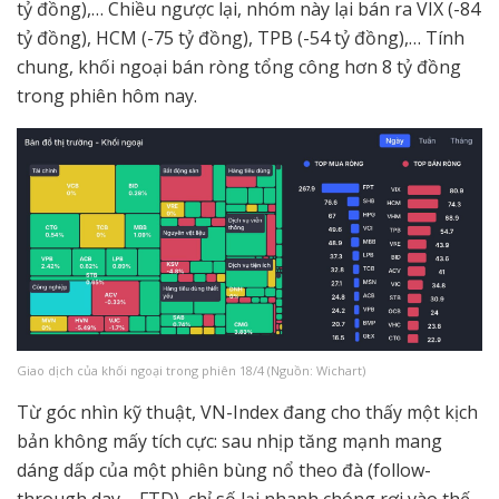
tỷ đồng),… Chiều ngược lại, nhóm này lại bán ra VIX (-84
tỷ đồng), HCM (-75 tỷ đồng), TPB (-54 tỷ đồng),… Tính
chung, khối ngoại bán ròng tổng công hơn 8 tỷ đồng
trong phiên hôm nay.
Giao dịch của khối ngoại trong phiên 18/4 (Nguồn: Wichart)
Từ góc nhìn kỹ thuật, VN-Index đang cho thấy một kịch
bản không mấy tích cực: sau nhịp tăng mạnh mang
dáng dấp của một phiên bùng nổ theo đà (follow-