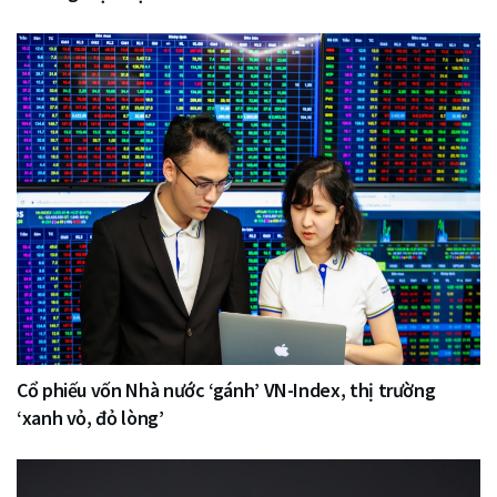
Cổ phiếu vốn Nhà nước ‘gánh’ VN-Index, thị trường
‘xanh vỏ, đỏ lòng’