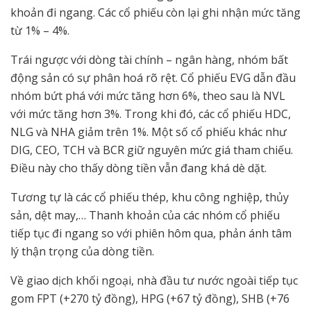
khoản đi ngang. Các cổ phiếu còn lại ghi nhận mức tăng
từ 1% – 4%.
Trái ngược với dòng tài chính – ngân hàng, nhóm bất
động sản có sự phân hoá rõ rệt. Cổ phiếu EVG dẫn đầu
nhóm bứt phá với mức tăng hơn 6%, theo sau là NVL
với mức tăng hơn 3%. Trong khi đó, các cổ phiếu HDC,
NLG và NHA giảm trên 1%. Một số cổ phiếu khác như
DIG, CEO, TCH và BCR giữ nguyên mức giá tham chiếu.
Điều này cho thấy dòng tiền vẫn đang khá dè dặt.
Tương tự là các cổ phiếu thép, khu công nghiệp, thủy
sản, dệt may,… Thanh khoản của các nhóm cổ phiếu
tiếp tục đi ngang so với phiên hôm qua, phản ánh tâm
lý thận trọng của dòng tiền.
Về giao dịch khối ngoại, nhà đầu tư nước ngoài tiếp tục
gom FPT (+270 tỷ đồng), HPG (+67 tỷ đồng), SHB (+76