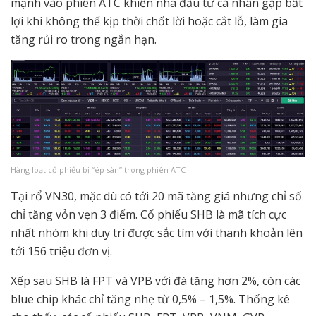
mạnh vào phiên ATC khiến nhà đầu tư cá nhân gặp bất
lợi khi không thể kịp thời chốt lời hoặc cắt lỗ, làm gia
tăng rủi ro trong ngắn hạn.
Hàng loạt cổ phiếu bị “ép sàn” trong phiên ATC
Tại rổ VN30, mặc dù có tới 20 mã tăng giá nhưng chỉ số
chỉ tăng vỏn vẹn 3 điểm. Cổ phiếu SHB là mã tích cực
nhất nhóm khi duy trì được sắc tím với thanh khoản lên
tới 156 triệu đơn vị.
Xếp sau SHB là FPT và VPB với đà tăng hơn 2%, còn các
blue chip khác chỉ tăng nhẹ từ 0,5% – 1,5%. Thống kê