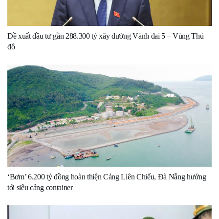
Đề xuất đầu tư gần 288.300 tỷ xây đường Vành đai 5 – Vùng Thủ
đô
‘Bơm’ 6.200 tỷ đồng hoàn thiện Cảng Liên Chiểu, Đà Nẵng hướng
tới siêu cảng container