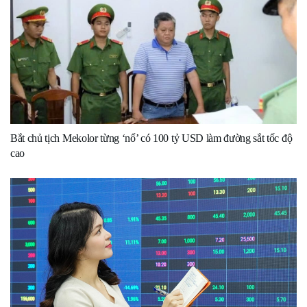
Bắt chủ tịch Mekolor từng ‘nổ’ có 100 tỷ USD làm đường sắt tốc độ
cao