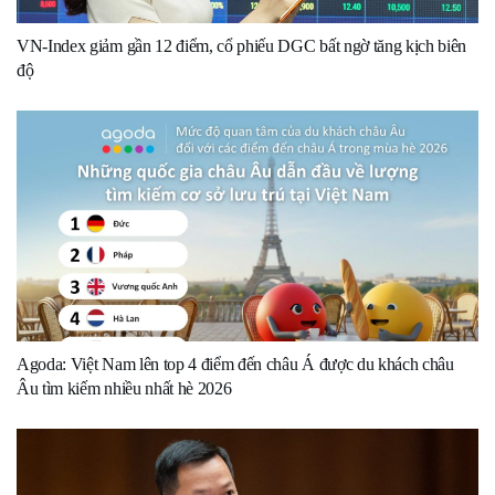
VN-Index giảm gần 12 điểm, cổ phiếu DGC bất ngờ tăng kịch biên
độ
Agoda: Việt Nam lên top 4 điểm đến châu Á được du khách châu
Âu tìm kiếm nhiều nhất hè 2026