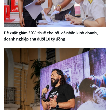
Đề xuất giảm 30% thuế cho hộ, cá nhân kinh doanh,
doanh nghiệp thu dưới 10 tỷ đồng