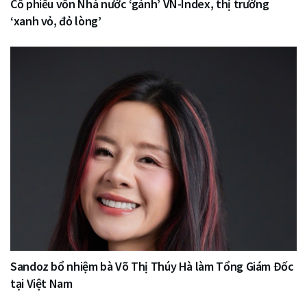
Cổ phiếu vốn Nhà nước ‘gánh’ VN-Index, thị trường
‘xanh vỏ, đỏ lòng’
Sandoz bổ nhiệm bà Võ Thị Thúy Hà làm Tổng Giám Đốc
tại Việt Nam