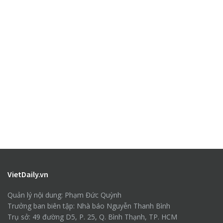
VietDaily.vn
Quản lý nội dung: Phạm Đức Quỳnh
Trưởng ban biên tập: Nhà báo Nguyễn Thanh Bình
Trụ sở: 49 đường D5, P. 25, Q. Bình Thạnh, TP. HCM