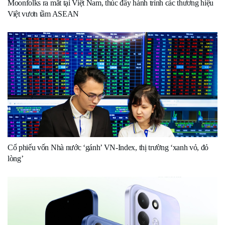
Moonfolks ra mắt tại Việt Nam, thúc đẩy hành trình các thương hiệu
Việt vươn tầm ASEAN
Cổ phiếu vốn Nhà nước ‘gánh’ VN-Index, thị trường ‘xanh vỏ, đỏ
lòng’