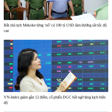
Bắt chủ tịch Mekolor từng ‘nổ’ có 100 tỷ USD làm đường sắt tốc độ
cao
VN-Index giảm gần 12 điểm, cổ phiếu DGC bất ngờ tăng kịch biên
độ