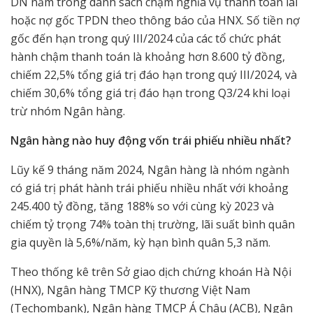
DN nằm trong danh sách chậm nghĩa vụ thanh toán lãi
hoặc nợ gốc TPDN theo thông báo của HNX. Số tiền nợ
gốc đến hạn trong quý III/2024 của các tổ chức phát
hành chậm thanh toán là khoảng hơn 8.600 tỷ đồng,
chiếm 22,5% tổng giá trị đáo hạn trong quý III/2024, và
chiếm 30,6% tổng giá trị đáo hạn trong Q3/24 khi loại
trừ nhóm Ngân hàng.
Ngân hàng nào huy động vốn trái phiếu nhiều nhất?
Lũy kế 9 tháng năm 2024, Ngân hàng là nhóm ngành
có giá trị phát hành trái phiếu nhiều nhất với khoảng
245.400 tỷ đồng, tăng 188% so với cùng kỳ 2023 và
chiếm tỷ trọng 74% toàn thị trường, lãi suất bình quân
gia quyền là 5,6%/năm, kỳ hạn bình quân 5,3 năm.
Theo thống kê trên Sở giao dịch chứng khoán Hà Nội
(HNX), Ngân hàng TMCP Kỹ thương Việt Nam
(Techombank), Ngân hàng TMCP Á Châu (ACB), Ngân