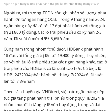
Ngành ngân hàng là nhà phát hành trái phiếu lớn nhất trong tháng 9/2024.
Ngoài ra, thị trường TPDN còn ghi nhận số lượng phát
hành lớn từ ngân hàng OCB. Trong 9 tháng năm 2024,
ngân hàng này đã có tới 17 đợt phát hành với tổng giá
trị 21.800 tỷ đồng. Các lô trái phiếu đều có kỳ hạn 2-3
năm, lãi suất ở mức 4,9%-5,6%/năm.
Cũng nằm trong nhóm “chủ đạo”, HDBank phát hành
18 đợt với tổng giá trị lên tới 19.400 tỷ đồng. Tuy nhiên,
so với nhiều lô trái phiếu của các ngân hàng khác, các lô
trái phiếu của HDBank có lãi suất cao hơn. Cá biệt, lô
HDBL2432004 phát hành hồi tháng 7/2024 có lãi suất
lên tới 7,8%/năm.
Theo các chuyên gia VNDirect, việc các ngân hàng tiếp
tục gia tăng phát hành trái phiếu trong quý III/2024 là
nhằm mục đích tăng tỷ lệ vốn huy động trung và dài
hạn nhằm đảm bảo tỷ lệ tối đa vốn huy động ngắn hạn