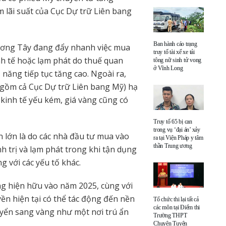
m lãi suất của Cục Dự trữ Liên bang
Ban hành cáo trạng
hương Tây đang đẩy nhanh việc mua
truy tố tài xế xe tải
h tế hoặc lạm phát do thuế quan
tông nữ sinh tử vong
ở Vĩnh Long
 năng tiếp tục tăng cao. Ngoài ra,
gồm cả Cục Dự trữ Liên bang Mỹ) hạ
g kinh tế yếu kém, giá vàng cũng có
Truy tố 65 bị can
trong vụ ‘đại án’ xảy
 lớn là do các nhà đầu tư mua vào
ra tại Viện Pháp y tâm
thần Trung ương
nh trị và lạm phát trong khi tận dụng
 với các yếu tố khác.
g hiện hữu vào năm 2025, cùng với
yền hiện tại có thể tác động đến nền
Tổ chức thi lại tất cả
các môn tại Điểm thi
uyển sang vàng như một nơi trú ẩn
Trường THPT
Chuyên Tuyên