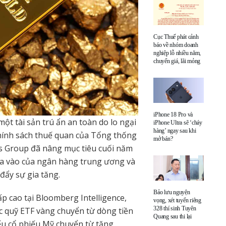
Cục Thuế phát cảnh
báo về nhóm doanh
nghiệp lỗ nhiều năm,
chuyển giá, lãi mỏng
iPhone 18 Pro và
t tài sản trú ẩn an toàn do lo ngại
iPhone Ultra sẽ ‘cháy
hàng’ ngay sau khi
hính sách thuế quan của Tổng thống
mở bán?
 Group đã nâng mục tiêu cuối năm
ua vào của ngân hàng trung ương và
 đẩy sự gia tăng.
Bảo lưu nguyện
p cao tại Bloomberg Intelligence,
vọng, xét tuyển riêng
328 thí sinh Tuyên
ác quỹ ETF vàng chuyển từ dòng tiền
Quang sau thi lại
nếu cổ phiếu Mỹ chuyển từ tăng