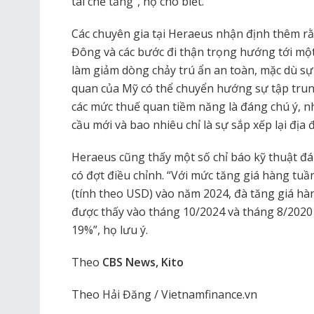
tái chế tăng”, họ cho biết.
Các chuyên gia tại Heraeus nhận định thêm r
Đông và các bước đi thận trọng hướng tới mộ
làm giảm dòng chảy trú ẩn an toàn, mặc dù s
quan của Mỹ có thể chuyển hướng sự tập trun
các mức thuế quan tiềm năng là đáng chú ý, 
cầu mới và bao nhiêu chỉ là sự sắp xếp lại địa 
Heraeus cũng thấy một số chỉ báo kỹ thuật đá
có đợt điều chỉnh. “Với mức tăng giá hàng tuầ
(tính theo USD) vào năm 2024, đà tăng giá h
được thấy vào tháng 10/2024 và tháng 8/2020 
19%”, họ lưu ý.
Theo
CBS News, Kito
Theo Hải Đăng / Vietnamfinance.vn