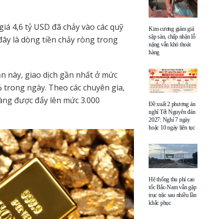
giá 4,6 tỷ USD đã chảy vào các quỹ
Kim cương giảm giá
sập sàn, chấp nhận lỗ
đây là dòng tiền chảy ròng trong
nặng vẫn khó thoát
hàng
ần này, giao dịch gần nhất ở mức
 trong ngày. Theo các chuyên gia,
 vàng được đẩy lên mức 3.000
Đề xuất 2 phương án
nghỉ Tết Nguyên đán
2027: Nghỉ 7 ngày
hoặc 10 ngày liên tục
Hệ thống thu phí cao
tốc Bắc-Nam vẫn gặp
trục trặc sau nhiều lần
khắc phục