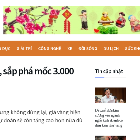
O DỤC
GIẢI TRÍ
CÔNG NGHỆ
XE
ĐỜI SỐNG
DU LỊCH
SỨC KH
, sắp phá mốc 3.000
Tin cập nhật
Đề xuất đưa kim
ưng không dừng lại, giá vàng hiện
cương vào ngành
ự đoán sẽ còn tăng cao hơn nữa dù
nghề kinh doanh có
điều kiện như vàng