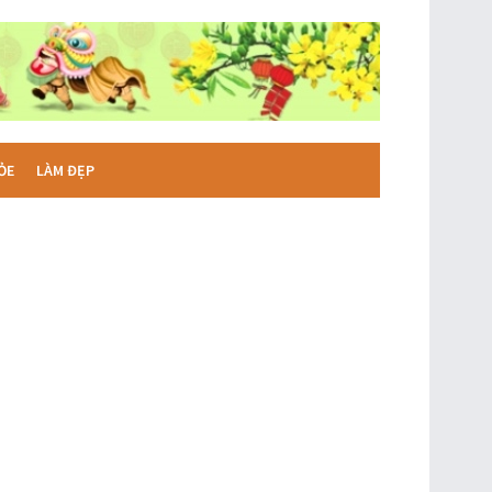
ỎE
LÀM ĐẸP