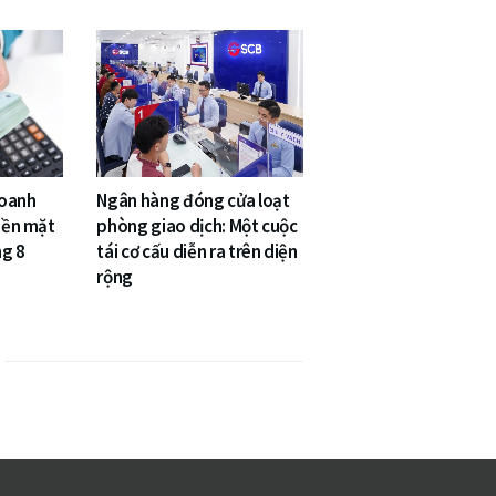
doanh
Ngân hàng đóng cửa loạt
tiền mặt
phòng giao dịch: Một cuộc
ng 8
tái cơ cấu diễn ra trên diện
rộng