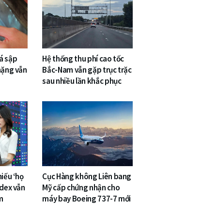
á sập
Hệ thống thu phí cao tốc
nặng vẫn
Bắc-Nam vẫn gặp trục trặc
sau nhiều lần khắc phục
hiếu ‘họ
Cục Hàng không Liên bang
ndex vẫn
Mỹ cấp chứng nhận cho
m
máy bay Boeing 737-7 mới