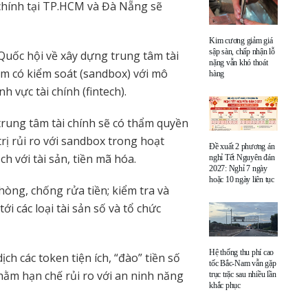
chính tại TP.HCM và Đà Nẵng sẽ
Kim cương giảm giá
sập sàn, chấp nhận lỗ
Quốc hội về xây dựng trung tâm tài
nặng vẫn khó thoát
ệm có kiểm soát (sandbox) với mô
hàng
 vực tài chính (fintech).
trung tâm tài chính sẽ có thẩm quyền
rị rủi ro với sandbox trong hoạt
Đề xuất 2 phương án
h với tài sản, tiền mã hóa.
nghỉ Tết Nguyên đán
2027: Nghỉ 7 ngày
hoặc 10 ngày liên tục
hòng, chống rửa tiền; kiểm tra và
i các loại tài sản số và tổ chức
Hệ thống thu phí cao
ch các token tiện ích, “đào” tiền số
tốc Bắc-Nam vẫn gặp
ằm hạn chế rủi ro với an ninh năng
trục trặc sau nhiều lần
khắc phục