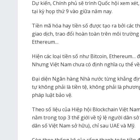
Dự kiến, Chính phủ sẽ trình Quốc hội xem xét
tại kỳ họp thứ 9 vào giữa năm nay.
Tiền mã hóa hay tiền số được tạo ra bởi các 
giao dịch, trao đổi hoàn toàn trên môi trường 
Ethereum…
Hiện các loại tiền số như Bitcoin, Ethereum… đ
Nhưng Việt Nam chưa có định nghĩa cụ thể về t
Đại diện Ngân hàng Nhà nước từng khẳng định 
tự không phải là tiền tệ, không phải là phươ
pháp luật bảo vệ.
Theo số liệu của Hiệp hội Blockchain Việt Na
nằm trong top 3 thế giới về tỷ lệ người dân 
dân số Việt Nam sở hữu), chỉ sau UAE và Mỹ.
Còn theo thống kê của cổng thanh toán tiền đ