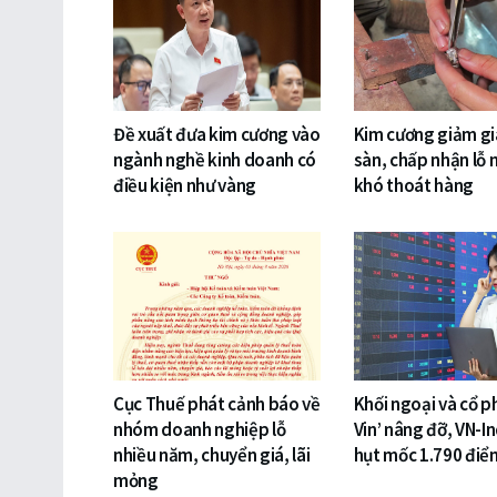
Đề xuất đưa kim cương vào
Kim cương giảm gi
ngành nghề kinh doanh có
sàn, chấp nhận lỗ 
điều kiện như vàng
khó thoát hàng
Cục Thuế phát cảnh báo về
Khối ngoại và cổ p
nhóm doanh nghiệp lỗ
Vin’ nâng đỡ, VN-I
nhiều năm, chuyển giá, lãi
hụt mốc 1.790 điể
mỏng