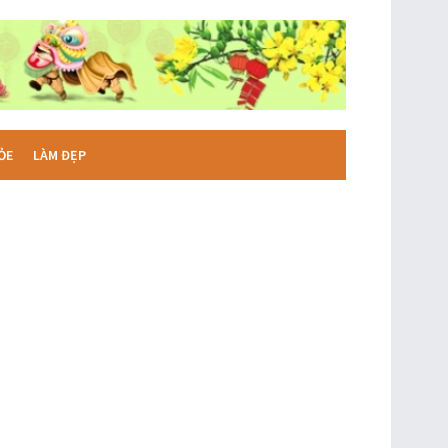
ỎE
LÀM ĐẸP