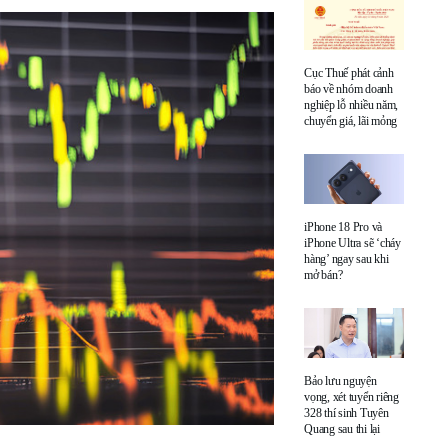
Cục Thuế phát cảnh
báo về nhóm doanh
nghiệp lỗ nhiều năm,
chuyển giá, lãi mỏng
iPhone 18 Pro và
iPhone Ultra sẽ ‘cháy
hàng’ ngay sau khi
mở bán?
Bảo lưu nguyện
vọng, xét tuyển riêng
328 thí sinh Tuyên
Quang sau thi lại