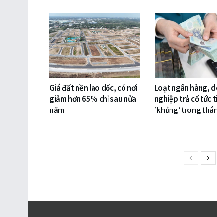
Giá đất nền lao dốc, có nơi
Loạt ngân hàng, 
giảm hơn 65% chỉ sau nửa
nghiệp trả cổ tức 
năm
‘khủng’ trong thá