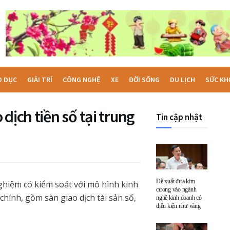
O DỤC
GIẢI TRÍ
CÔNG NGHỆ
XE
ĐỜI SỐNG
DU LỊCH
SỨC KH
dịch tiền số tại trung
Tin cập nhật
Đề xuất đưa kim
ghiệm có kiểm soát với mô hình kinh
cương vào ngành
hính, gồm sàn giao dịch tài sản số,
nghề kinh doanh có
điều kiện như vàng