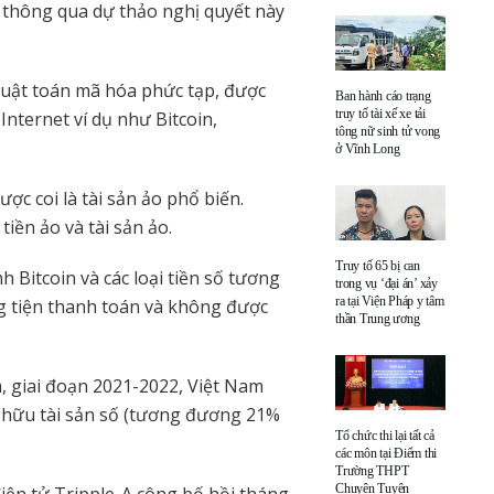
, thông qua dự thảo nghị quyết này
thuật toán mã hóa phức tạp, được
Ban hành cáo trạng
truy tố tài xế xe tải
Internet ví dụ như Bitcoin,
tông nữ sinh tử vong
ở Vĩnh Long
ược coi là tài sản ảo phổ biến.
iền ảo và tài sản ảo.
Truy tố 65 bị can
Bitcoin và các loại tiền số tương
trong vụ ‘đại án’ xảy
ra tại Viện Pháp y tâm
ng tiện thanh toán và không được
thần Trung ương
m, giai đoạn 2021-2022, Việt Nam
sở hữu tài sản số (tương đương 21%
Tổ chức thi lại tất cả
các môn tại Điểm thi
Trường THPT
Chuyên Tuyên
iện tử Tripple-A công bố hồi tháng