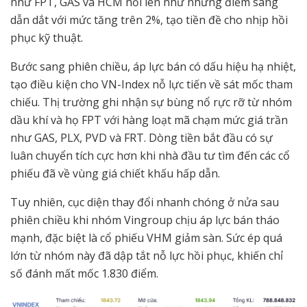
như FPT, GAS và HCM nổi lên như những điểm sáng
dẫn dắt với mức tăng trên 2%, tạo tiền đề cho nhịp hồi
phục kỹ thuật.
Bước sang phiên chiều, áp lực bán có dấu hiệu hạ nhiệt,
tạo điều kiện cho VN-Index nỗ lực tiến về sát mốc tham
chiếu. Thị trường ghi nhận sự bùng nổ rực rỡ từ nhóm
dầu khí và họ FPT với hàng loạt mã chạm mức giá trần
như GAS, PLX, PVD và FRT. Dòng tiền bắt đầu có sự
luân chuyển tích cực hơn khi nhà đầu tư tìm đến các cổ
phiếu đã về vùng giá chiết khấu hấp dẫn.
Tuy nhiên, cục diện thay đổi nhanh chóng ở nửa sau
phiên chiều khi nhóm Vingroup chịu áp lực bán tháo
mạnh, đặc biệt là cổ phiếu VHM giảm sàn. Sức ép quá
lớn từ nhóm này đã dập tắt nỗ lực hồi phục, khiến chỉ
số đánh mất mốc 1.830 điểm.