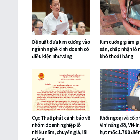
Đề xuất đưa kim cương vào
Kim cương giảm gi
ngành nghề kinh doanh có
sàn, chấp nhận lỗ 
điều kiện như vàng
khó thoát hàng
Cục Thuế phát cảnh báo về
Khối ngoại và cổ p
nhóm doanh nghiệp lỗ
Vin’ nâng đỡ, VN-I
nhiều năm, chuyển giá, lãi
hụt mốc 1.790 điể
mỏng