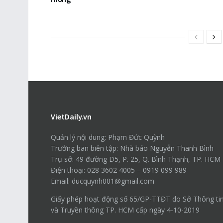
VietDaily.vn
Quản lý nội dung: Phạm Đức Quỳnh
Trưởng ban biên tập: Nhà báo Nguyễn Thanh Bình
Trụ sở: 49 đường D5, P. 25, Q. Bình Thạnh, TP. HCM
Điện thoại: 028 3602 4005 – 0919 099 989
Email: ducquynh001@gmail.com
Giấy phép hoạt động số 65/GP-TTĐT do Sở Thông ti
và Truyền thông TP. HCM cấp ngày 4-10-2019