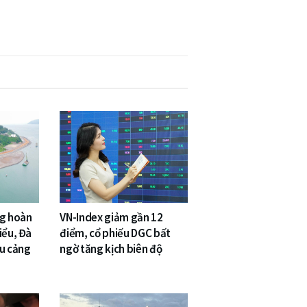
ng hoàn
VN-Index giảm gần 12
iểu, Đà
điểm, cổ phiếu DGC bất
êu cảng
ngờ tăng kịch biên độ