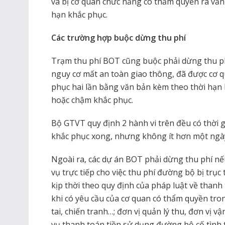
và bị cơ quan chức năng có thẩm quyền ra văn
hạn khắc phục.
Các trường hợp buộc dừng thu phí
Trạm thu phí BOT cũng buộc phải dừng thu phí
nguy cơ mất an toàn giao thông, đã được cơ 
phục hai lần bằng văn bản kèm theo thời hạ
hoặc chậm khắc phục.
Bộ GTVT quy định 2 hành vi trên đều có thời 
khắc phục xong, nhưng không ít hơn một ngà
Ngoài ra, các dự án BOT phải dừng thu phí nế
vụ trực tiếp cho việc thu phí đường bộ bị trụ
kịp thời theo quy định của pháp luật về thanh
khi có yêu cầu của cơ quan có thẩm quyền tro
tai, chiến tranh…; đơn vị quản lý thu, đơn vị 
vụ thanh toán tiền sử dụng đường bộ cố tình 