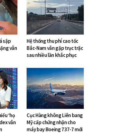
á sập
Hệ thống thu phí cao tốc
nặng vẫn
Bắc-Nam vẫn gặp trục trặc
sau nhiều lần khắc phục
hiếu ‘họ
Cục Hàng không Liên bang
ndex vẫn
Mỹ cấp chứng nhận cho
m
máy bay Boeing 737-7 mới