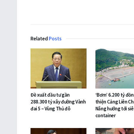
Related
Posts
Đề xuất đầu tư gần
‘Bơm’ 6.200 tỷ đồ
288.300 tỷ xây đường Vành
thiện Cảng Liên Ch
đai 5 – Vùng Thủ đô
Nẵng hướng tới si
container