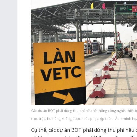
Các dự án BOT phải dừng thu phí nếu hệ thống công nghệ, thiết bị
trục trặc, hư hỏng không được khắc phục kịp thời – Ảnh minh họ
Cụ thể, các dự án BOT phải dừng thu phí nếu 