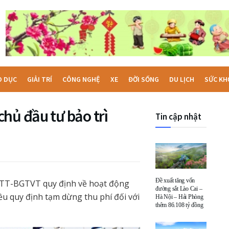
O DỤC
GIẢI TRÍ
CÔNG NGHỆ
XE
ĐỜI SỐNG
DU LỊCH
SỨC KH
hủ đầu tư bảo trì
Tin cập nhật
Đề xuất tăng vốn
TT-BGTVT quy định về hoạt động
đường sắt Lào Cai –
u quy định tạm dừng thu phí đối với
Hà Nội – Hải Phòng
thêm 86.108 tỷ đồng