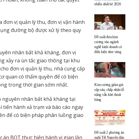
nhiều nhất hè 2026
 đơn vị quản lý thu, đơn vị vận hành
 dụng đường bộ được xử lý theo quy
Đề xuất đưa kim
.
cương vào ngành
nghề kinh doanh có
uyên nhân bất khả kháng, đơn vị
điều kiện như vàng
 xảy ra ùn tắc giao thông tại khu
cho đơn vị quản lý thu, nhà cung cấp
cơ quan có thẩm quyền để có biện
ng trong thời gian sớm nhất.
Kim cương giảm giá
sập sàn, chấp nhận lỗ
nặng vẫn khó thoát
o nguyên nhân bất khả kháng tại
hàng
i tiến hành xả trạm và báo cáo ngay
yền để có biện pháp phân luồng giao
Đề xuất 2 phương án
 án BOT thực hiện hành vi gian lận
nghỉ Tết Nguyên đán